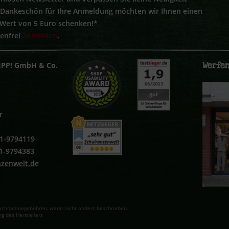
s Dankeschön für Ihre Anmeldung möchten wir Ihnen einen
 Wert von 5 Euro schenken!*
tenfrei
abmelden
.
Werfen
IPP! GmbH & Co.
r
251-9794119
51-9794383
nzenwelt.de
. Nachnahmegebühren, wenn nicht anders beschrieben.
g des Herstellers