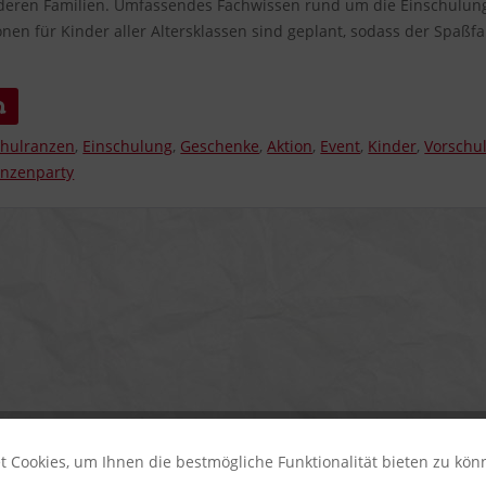
eren Familien. Umfassendes Fachwissen rund um die Einschulun
en für Kinder aller Altersklassen sind geplant, sodass der Spaßfa
n
chulranzen
,
Einschulung
,
Geschenke
,
Aktion
,
Event
,
Kinder
,
Vorschu
nzenparty
 Cookies, um Ihnen die bestmögliche Funktionalität bieten zu kö