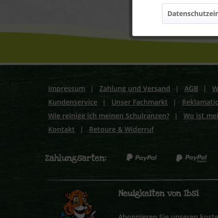
Datenschutzein
Marketing
Tracking
Personalisierung
Impressum
|
Zahlung und Versand
|
AGB
|
W
Kundenservice
|
Unser Fachmarkt
|
Reklamati
Service
Wie reinige ich meinen Schulranzen?
|
Wo ist me
Kontakt
|
Retoure & Widerruf
Neuigkeiten von Ibsi
Abonnieren Sie unseren koste