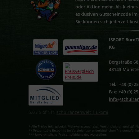
oder Aktion mehr. Als kleine
exklusiven Gutscheincode im
Sie können sich jederzeit kos
ISFORT BüroT
KG
Bergstraße 68
48143 Münste
Tel.: +49 (0) 
Fax: +49 (0) 2
info@schulra
5.0
/
5
of
111
schulranzenwelt | Ekomi
* Alle Preise inkl. gesetzl. Mehrwertsteuer zzgl. Versandkosten und ggf
** Prozentuale Ersparnis im Vergleich zur unverbindlichen Preisempfehlun
*** Unverbindliche Preisempfehlung des Herstellers