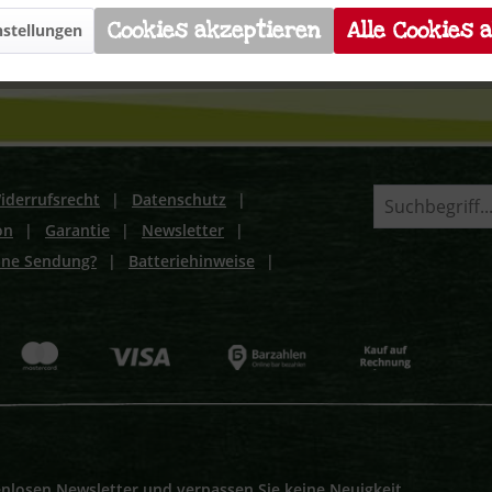
Cookies akzeptieren
Alle Cookies 
stellungen
iderrufsrecht
|
Datenschutz
|
on
|
Garantie
|
Newsletter
|
ine Sendung?
|
Batteriehinweise
|
nlosen Newsletter und verpassen Sie keine Neuigkeit