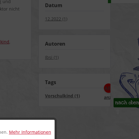
g und
Datum
ktor nicht
12.2022 (1)
lkind
,
Autoren
Ibsi (1)
Tags
Alle
Vorschulkind (1)
anzeigen
nach obe
⇧
nnen.
Mehr Informationen
Aktiv