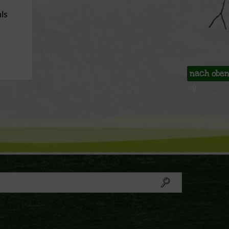
ls
nach obe
⇧