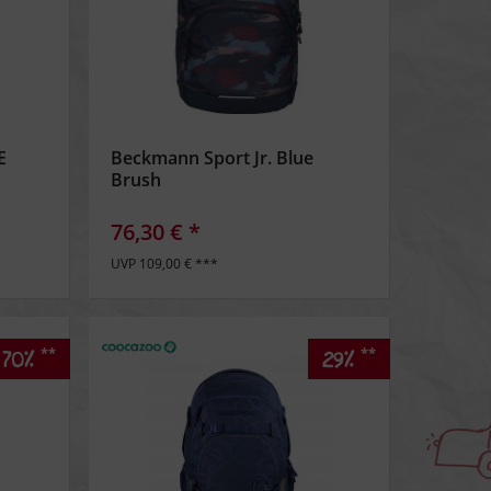
E
Beckmann Sport Jr. Blue
Brush
76,30 € *
UVP 109,00 € ***
**
**
70%
29%