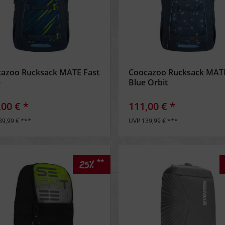
azoo Rucksack MATE Fast
Coocazoo Rucksack MAT
e
Blue Orbit
,00 € *
111,00 € *
39,99 € ***
UVP 139,99 € ***
**
25%