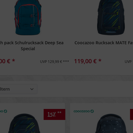
ch pack Schulrucksack Deep Sea
Coocazoo Rucksack MATE Fa
Special
00 € *
119,00 € *
UVP 129,99 € ***
UVP 
ltern
**
15%