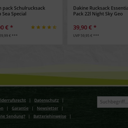
h pack Schulrucksack
Dakine Rucksack Essentia
 Sea Special
Pack 22l Night Sky Geo
00 € *
39,90 € *
29,99 € ***
UVP 59,95 € ***
iderrufsrecht
|
Datenschutz
|
on
|
Garantie
|
Newsletter
|
ine Sendung?
|
Batteriehinweise
|