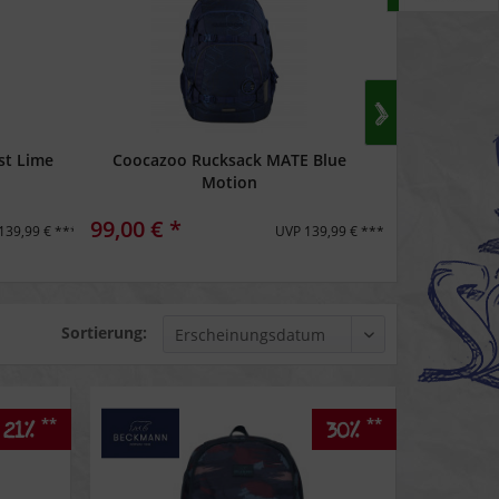
st Lime
Coocazoo Rucksack MATE Blue
Dakine Rucks
Motion
N
99,00 € *
39,90 € *
139,99 € ***
UVP 139,99 € ***
Sortierung:
**
**
21%
30%