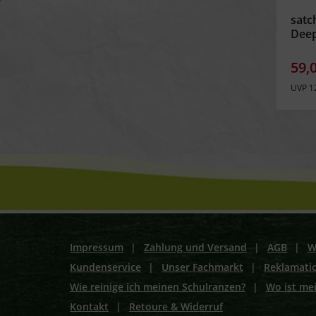
satc
Deep
59,
UVP 1
Impressum
|
Zahlung und Versand
|
AGB
|
W
Kundenservice
|
Unser Fachmarkt
|
Reklamati
Wie reinige ich meinen Schulranzen?
|
Wo ist me
Kontakt
|
Retoure & Widerruf