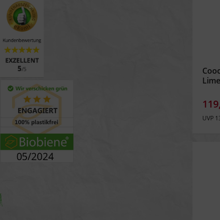
Cooc
Lim
119
UVP 1