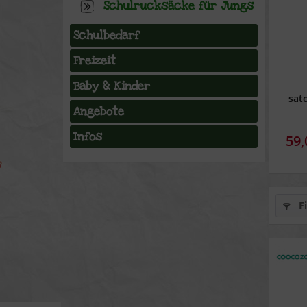
Schulrucksäcke für Jungs
Schulbedarf
Freizeit
Baby & Kinder
sat
Angebote
Infos
59,
Fi