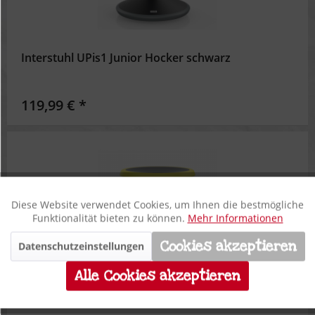
Interstuhl UPis1 Junior Hocker schwarz
119,99 € *
Diese Website verwendet Cookies, um Ihnen die bestmögliche
Aktiv
Funktionale
Funktionalität bieten zu können.
Mehr Informationen
Cookies akzeptieren
Datenschutzeinstellungen
Inaktiv
Marketing
Alle Cookies akzeptieren
Inaktiv
Tracking
Interstuhl UPis1 Junior Hocker zitronengelb