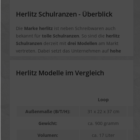
Hawaii
Herlitz Schulranzen - Überblick
Die
Marke herlitz
ist neben Schreibwaren auch
bekannt für
tolle Schulranzen
. So sind die
herlitz
Schulranzen
derzeit mit
drei Modellen
am Markt
vertreten. Dabei setzt das Unternehmen auf
hohe
Qualität
und
absolute Sicherheit
.
Herlitz Modelle im Vergleich
Loop
Außenmaße (B/T/H):
31 x 22 x 37 cm
32
Gewicht:
ca. 900 gramm
c
Volumen:
ca. 17 Liter