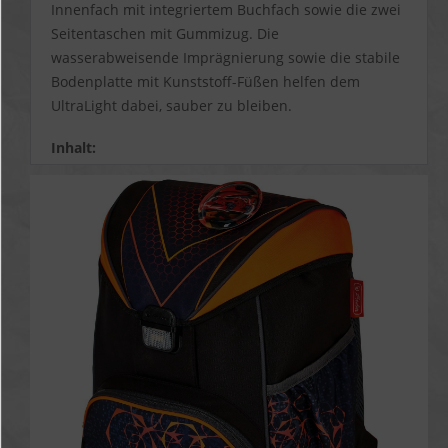
Innenfach mit integriertem Buchfach sowie die zwei
Seitentaschen mit Gummizug.
Die
wasserabweisende Imprägnierung sowie die stabile
Bodenplatte mit Kunststoff-Füßen helfen dem
UltraLight dabei, sauber zu bleiben.
Inhalt:
Schüleretui mit 16 Teilen
Runder Faulenzer
Sportbeutel
Zwei Applikationen