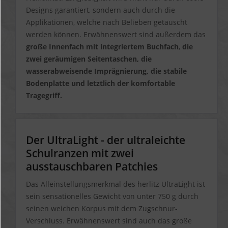
Designs garantiert, sondern auch durch die
Applikationen, welche nach Belieben getauscht
werden können.
Erwähnenswert sind außerdem das
große Innenfach mit integriertem Buchfach
,
die
zwei geräumigen Seitentaschen, die
wasserabweisende Imprägnierung, die stabile
Bodenplatte und letztlich der komfortable
Tragegriff.
Inhalt:
Schüleretui mit 16 Teilen
Der UltraLight - der ultraleichte
Runder Faulenzer
Sportbeutel
Schulranzen mit zwei
Brotdose
ausstauschbaren Patchies
Zwei austauschbare Patchies
Das Alleinstellungsmerkmal des herlitz UltraLight ist
sein sensationelles Gewicht von unter 750 g durch
seinen weichen Korpus mit dem Zugschnur-
Verschluss.
Erwähnenswert sind auch das große