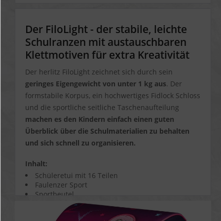
Schüleretui
Runder Faulenzer
Sportbeutel
Der FiloLight - der stabile, leichte
Schulranzen mit austauschbaren
Klettmotiven für extra Kreativität
Der herlitz FiloLight zeichnet sich durch sein
geringes Eigengewicht von unter 1 kg aus
. Der
formstabile Korpus, ein hochwertiges Fidlock Schloss
und die sportliche seitliche Taschenaufteilung
machen es den Kindern einfach einen guten
Überblick über die Schulmaterialien zu behalten
und sich schnell zu organisieren.
Inhalt:
Schüleretui mit 16 Teilen
Faulenzer Sport
Sportbeutel
Zwei Applikationen