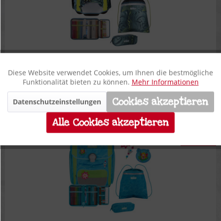
Scout Micro Schulranzen-Set 4-tlg. Action
Diese Website verwendet Cookies, um Ihnen die bestmögliche
Aktiv
Funktionale
Funktionalität bieten zu können.
Mehr Informationen
189,90 € *
Cookies akzeptieren
Datenschutzeinstellungen
Inaktiv
Marketing
UVP 289,90 € ***
Alle Cookies akzeptieren
Inaktiv
Tracking
**
56%
Inaktiv
Personalisierung
Inaktiv
Service