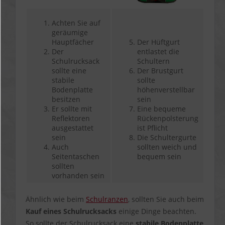
Achten Sie auf
geräumige
Hauptfächer
Der Hüftgurt
Der
entlastet die
Schulrucksack
Schultern
sollte eine
Der Brustgurt
stabile
sollte
Bodenplatte
höhenverstellbar
besitzen
sein
Er sollte mit
Eine bequeme
Reflektoren
Rückenpolsterung
ausgestattet
ist Pflicht
sein
Die Schultergurte
Auch
sollten weich und
Seitentaschen
bequem sein
sollten
vorhanden sein
Ähnlich wie beim
Schulranzen
, sollten Sie auch beim
Kauf eines Schulrucksacks
einige Dinge beachten.
So sollte der Schulrucksack eine
stabile Bodenplatte