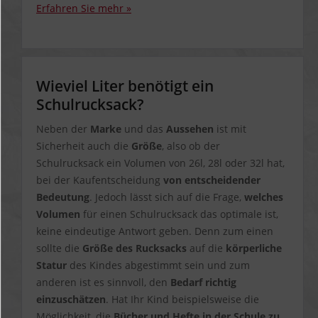
Erfahren Sie mehr »
Wieviel Liter benötigt ein
Schulrucksack?
Neben der
Marke
und das
Aussehen
ist mit
Sicherheit auch die
Größe
, also ob der
Schulrucksack ein Volumen von 26l, 28l oder 32l hat,
bei der Kaufentscheidung
von entscheidender
Bedeutung
. Jedoch lässt sich auf die Frage,
welches
Volumen
für einen Schulrucksack das optimale ist,
keine eindeutige Antwort geben. Denn zum einen
sollte die
Größe des Rucksacks
auf die
körperliche
Statur
des Kindes abgestimmt sein und zum
anderen ist es sinnvoll, den
Bedarf richtig
einzuschätzen
. Hat Ihr Kind beispielsweise die
Möglichkeit, die
Bücher und Hefte in der Schule zu