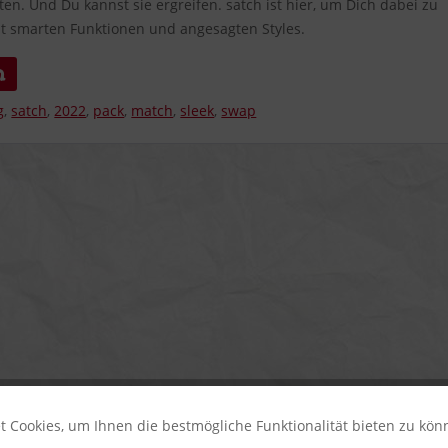
en. Und Du kannst sie ergreifen. satch ist hier, um Dich dabei zu
it smarten Funktionen und angesagten Styles.
n
g
,
satch
,
2022
,
pack
,
match
,
sleek
,
swap
 Cookies, um Ihnen die bestmögliche Funktionalität bieten zu kö