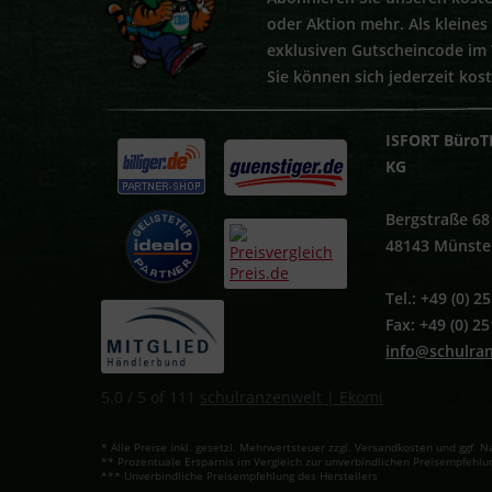
oder Aktion mehr. Als kleine
exklusiven Gutscheincode im
Sie können sich jederzeit kos
ISFORT BüroT
KG
Bergstraße 68
48143 Münste
Tel.: +49 (0) 
Fax: +49 (0) 2
info@schulra
5.0
/
5
of
111
schulranzenwelt | Ekomi
* Alle Preise inkl. gesetzl. Mehrwertsteuer zzgl. Versandkosten und ggf
** Prozentuale Ersparnis im Vergleich zur unverbindlichen Preisempfehlun
*** Unverbindliche Preisempfehlung des Herstellers