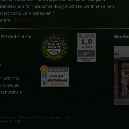
s Dankeschön für Ihre Anmeldung möchten wir Ihnen einen
 Wert von 5 Euro schenken!*
tenfrei
abmelden
.
Werfen
IPP! GmbH & Co.
r
251-9794119
51-9794383
nzenwelt.de
. Nachnahmegebühren, wenn nicht anders beschrieben.
g des Herstellers