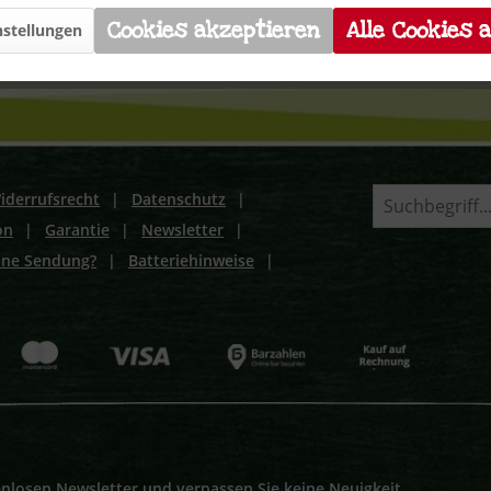
Cookies akzeptieren
Alle Cookies 
stellungen
iderrufsrecht
|
Datenschutz
|
on
|
Garantie
|
Newsletter
|
ine Sendung?
|
Batteriehinweise
|
nlosen Newsletter und verpassen Sie keine Neuigkeit