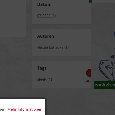
Datum
07.2022 (1)
Autoren
Nicole Lüttecke (1)
Tags
Alle
sleek (1)
anzeigen
nach obe
⇧
nnen.
Mehr Informationen
Aktiv