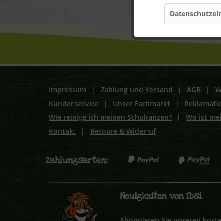
Datenschutzein
Marketing
Tracking
Personalisierung
Impressum
|
Zahlung und Versand
|
AGB
|
W
Kundenservice
|
Unser Fachmarkt
|
Reklamati
Service
Wie reinige ich meinen Schulranzen?
|
Wo ist me
Kontakt
|
Retoure & Widerruf
Neuigkeiten von Ibsi
Abonnieren Sie unseren koste