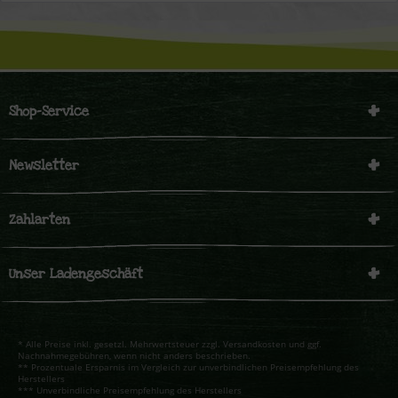
Shop-Service
Newsletter
Zahlarten
Unser Ladengeschäft
* Alle Preise inkl. gesetzl. Mehrwertsteuer zzgl. Versandkosten und ggf.
Nachnahmegebühren, wenn nicht anders beschrieben.
** Prozentuale Ersparnis im Vergleich zur unverbindlichen Preisempfehlung des
Herstellers
*** Unverbindliche Preisempfehlung des Herstellers