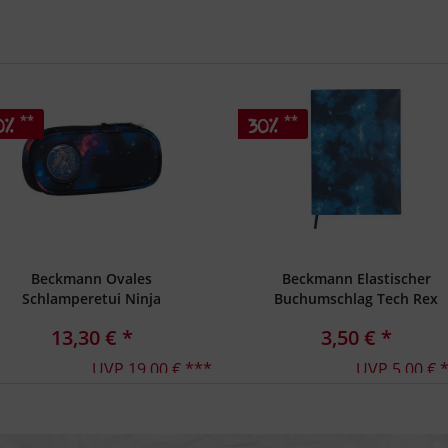
**
**
0%
30%
Beckmann Ovales
Beckmann Elastischer
Schlamperetui Ninja
Buchumschlag Tech Rex
Elements
13,30 € *
3,50 € *
UVP 19,00 € ***
UVP 5,00 € 