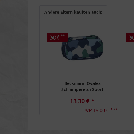
Andere Eltern kauften auch:
**
30%
3
Beckmann Ovales
Schlamperetui Sport
Junior Color Camo
13,30 € *
UVP 19,00 € ***