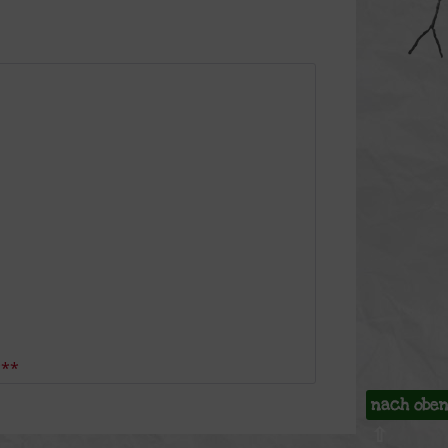
***
nach obe
⇧