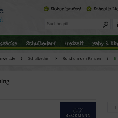
ksäcke
Schulbedarf
Freizeit
Baby & Ki
enwelt.de
Schulbedarf
Rund um den Ranzen
B
ning