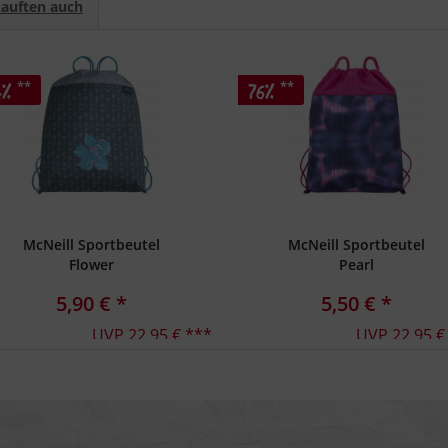
auften auch
**
**
4%
76%
McNeill Sportbeutel
McNeill Sportbeutel
Flower
Pearl
5,90 € *
5,50 € *
UVP 22,95 € ***
UVP 22,95 €