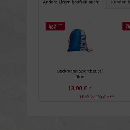
Andere Eltern kauften auch:
Kunden k
**
46%
7
Beckmann Sportbeutel
Blue
13,00 € *
UVP 24,00 € ***