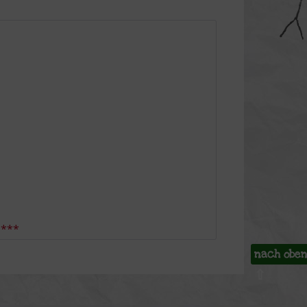
 ***
nach obe
⇧