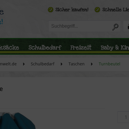
ksäcke
Schulbedarf
Freizeit
Baby & Ki
enwelt.de
Schulbedarf
Taschen
Turnbeutel
e