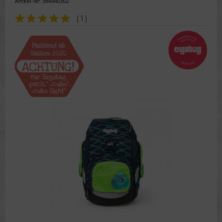
Artikel-Nr: 384940302
(
1
)