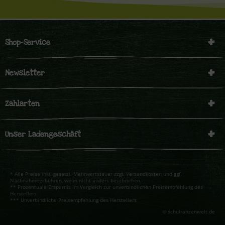
Shop-Service
Newsletter
Zahlarten
Unser Ladengeschäft
* Alle Preise inkl. gesetzl. Mehrwertsteuer zzgl. Versandkosten und ggf.
Nachnahmegebühren, wenn nicht anders beschrieben.
** Prozentuale Ersparnis im Vergleich zur unverbindlichen Preisempfehlung des
Herstellers
*** Unverbindliche Preisempfehlung des Herstellers
© schulranzenwelt.de