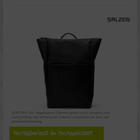
ACHTUNG: Evtl. abgebildetes Zubehör gehört nicht zwingend zum
Lieferumfang. Das enthaltende Zubehör entnehmen Sie bitte der
Artikelbeschreibung
Verfügbarkeit im Fachgeschäft