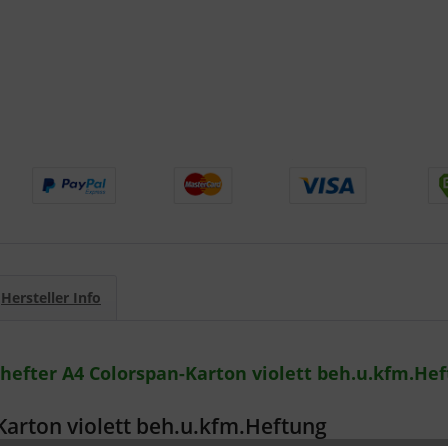
Hersteller Info
hefter A4 Colorspan-Karton violett beh.u.kfm.He
Karton violett beh.u.kfm.Heftung