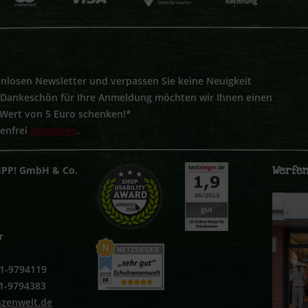
nlosen Newsletter und verpassen Sie keine Neuigkeit
s Dankeschön für Ihre Anmeldung möchten wir Ihnen einen
 Wert von 5 Euro schenken!*
tenfrei
abmelden
.
Werfen
IPP! GmbH & Co.
r
251-9794119
51-9794383
nzenwelt.de