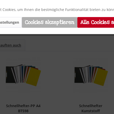
ld vorhanden. Material der Heftmechanik: Metall. Beweglicher Hef
n-Karton. Flächenmasse des Papiers: 355 g/m². Verwendung für Pap
 Cookies, um Ihnen die bestmögliche Funktionalität bieten zu kö
Farbe: violett.
Cookies akzeptieren
Alle Cookies 
stellungen
auften auch
Schnellhefter-PP A4
Schnellhefter
BT598
Kunststoff