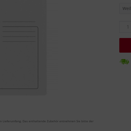
m Lieferumfang. Das enthaltende Zubehör entnehmen Sie bitte der