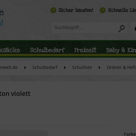
ksäcke
Schulbedarf
Freizeit
Baby & Ki
enwelt.de
Schulbedarf
Schulliste
Ordner & Heft
on violett
Farbe