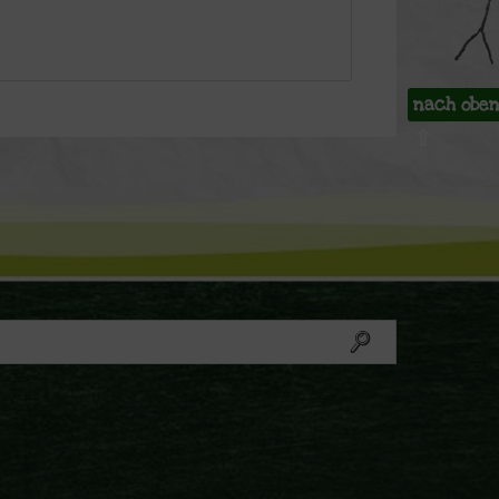
nach obe
⇧