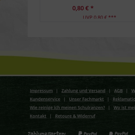
und Behördenheftung
0,80 € *
UVP 0,80 € ***
Impressum
|
Zahlung und Versand
|
AGB
|
W
Kundenservice
|
Unser Fachmarkt
|
Reklamati
Wie reinige ich meinen Schulranzen?
|
Wo ist me
Kontakt
|
Retoure & Widerruf