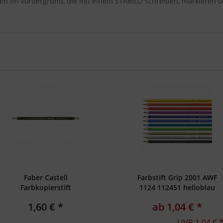
en im Vordergrund, die mit einem STABILO schreiben, markieren o
Faber Castell
Farbstift Grip 2001 AWF
Farbkopierstift
1124 112451 helioblau
DOCUMENT
rötlich
1,60 € *
ab 1,04 € *
UVP 1,04 € 