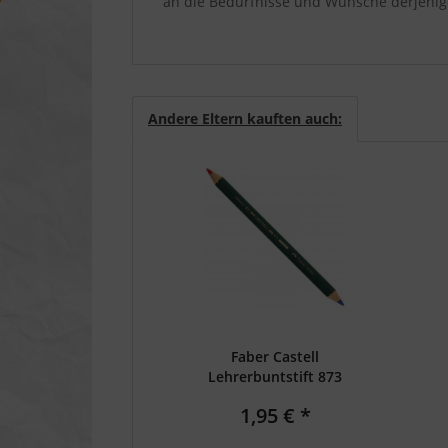
an die Bedürfnisse und Wünsche derjenig
Service
Andere Eltern kauften auch:
Faber Castell
Lehrerbuntstift 873
Rot/ Blau
1,95 € *