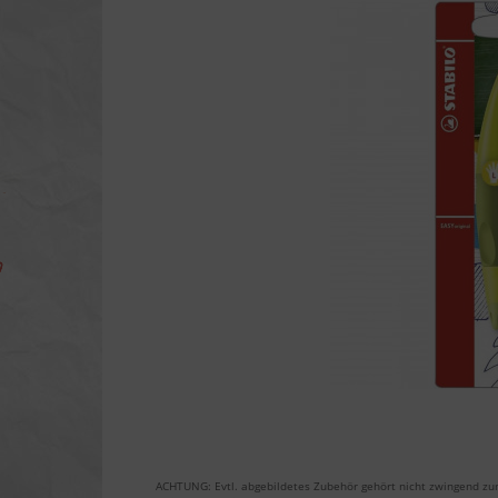
ACHTUNG: Evtl. abgebildetes Zubehör gehört nicht zwingend zu