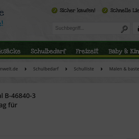
ksäcke
Schulbedarf
Freizeit
Baby & Ki
enwelt.de
Schulbedarf
Schulliste
Malen & baste
al B-46840-3
ag für