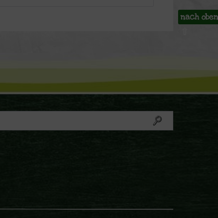
nach obe
⇧