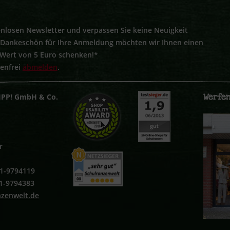
nlosen Newsletter und verpassen Sie keine Neuigkeit
s Dankeschön für Ihre Anmeldung möchten wir Ihnen einen
 Wert von 5 Euro schenken!*
tenfrei
abmelden
.
Werfen
IPP! GmbH & Co.
r
251-9794119
51-9794383
nzenwelt.de