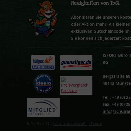
Neuigkeiten von Ibsi
Abonnieren Sie unseren koste
oder Aktion mehr. Als kleine
exklusiven Gutscheincode im
Sie können sich jederzeit kos
ISFORT BüroT
KG
Bergstraße 68
48143 Münste
Tel.: +49 (0) 
Fax: +49 (0) 2
info@schulra
5.0
/
5
of
111
schulranzenwelt | Ekomi