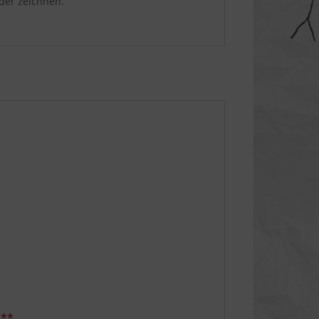
der zeichnen.
Inaktiv
***