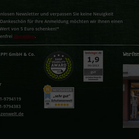
nlosen Newsletter und verpassen Sie keine Neuigkeit
s Dankeschön für Ihre Anmeldung möchten wir Ihnen einen
 Wert von 5 Euro schenken!*
tenfrei
abmelden
.
Werfen
IPP! GmbH & Co.
r
251-9794119
51-9794383
nzenwelt.de