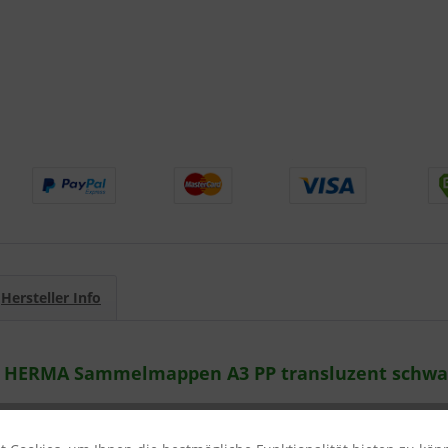
Hersteller Info
 HERMA Sammelmappen A3 PP transluzent schwa
 A3 PP transluzent schwarz