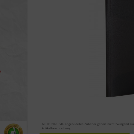
ACHTUNG: Evtl. abgebildetes Zubehör gehört nicht zwingend zu
Artikelbeschreibung