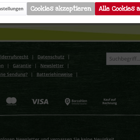
Cookies akzeptieren
Alle Cookies 
stellungen
iderrufsrecht
|
Datenschutz
|
on
|
Garantie
|
Newsletter
|
ine Sendung?
|
Batteriehinweise
|
nlosen Newsletter und verpassen Sie keine Neuigkeit