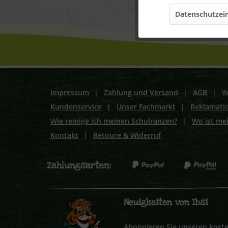
Datenschutzein
Marketing
Tracking
Personalisierung
Impressum
|
Zahlung und Versand
|
AGB
|
W
Kundenservice
|
Unser Fachmarkt
|
Reklamati
Service
Wie reinige ich meinen Schulranzen?
|
Wo ist me
Kontakt
|
Retoure & Widerruf
Neuigkeiten von Ibsi
Abonnieren Sie unseren koste