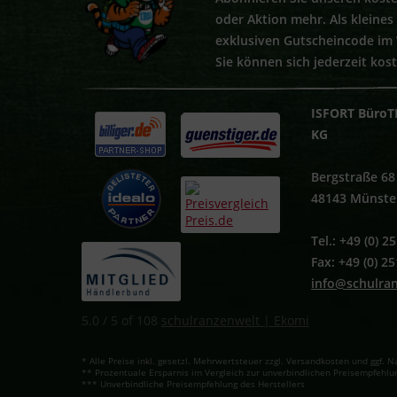
oder Aktion mehr. Als kleine
exklusiven Gutscheincode im
Sie können sich jederzeit kos
ISFORT BüroT
KG
Bergstraße 68
48143 Münste
Tel.: +49 (0) 
Fax: +49 (0) 2
info@schulra
5.0
/
5
of
108
schulranzenwelt | Ekomi
* Alle Preise inkl. gesetzl. Mehrwertsteuer zzgl. Versandkosten und ggf
** Prozentuale Ersparnis im Vergleich zur unverbindlichen Preisempfehlun
*** Unverbindliche Preisempfehlung des Herstellers