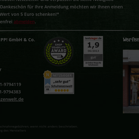
s Dankeschön für Ihre Anmeldung möchten wir Ihnen einen
 Wert von 5 Euro schenken!*
tenfrei
abmelden
.
Werfen
IPP! GmbH & Co.
r
251-9794119
51-9794383
nzenwelt.de
. Nachnahmegebühren, wenn nicht anders beschrieben.
g des Herstellers