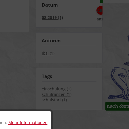
Datum
Alle
08.2019 (1)
anzeigen
Autoren
Ibsi (1)
Tags
einschulung (1)
schulranzen (1)
schulstart (1)
nach obe
⇧
nnen.
Mehr Informationen
Aktiv