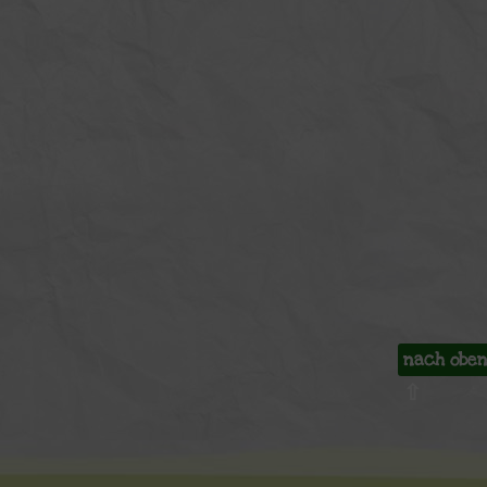
nach obe
⇧