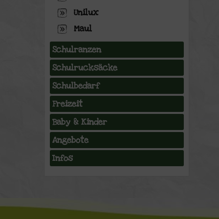
Unilux
Maul
Schulranzen
Schulrucksäcke
Schulbedarf
Freizeit
Baby & Kinder
Angebote
Infos