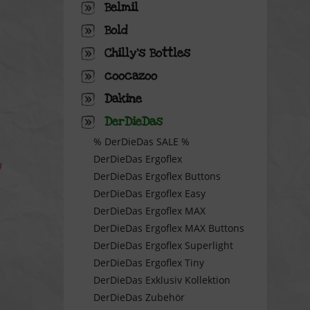
Belmil
Bold
Chilly's Bottles
coocazoo
Dakine
DerDieDas
% DerDieDas SALE %
DerDieDas Ergoflex
DerDieDas Ergoflex Buttons
DerDieDas Ergoflex Easy
DerDieDas Ergoflex MAX
DerDieDas Ergoflex MAX Buttons
DerDieDas Ergoflex Superlight
DerDieDas Ergoflex Tiny
DerDieDas Exklusiv Kollektion
DerDieDas Zubehör