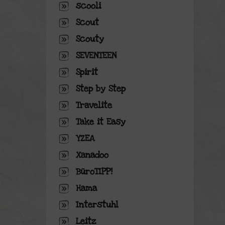
scooli
Scout
Scouty
SEVENTEEN
Spirit
Step by Step
Travelite
Take it Easy
YZEA
Xanadoo
BüroTIPP!
Hama
Interstuhl
Leitz