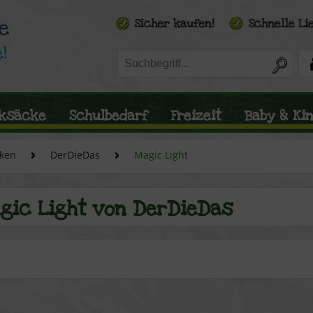
ksäcke
Schulbedarf
Freizeit
Baby & Ki
ken
DerDieDas
Magic Light
gic Light von DerDieDas