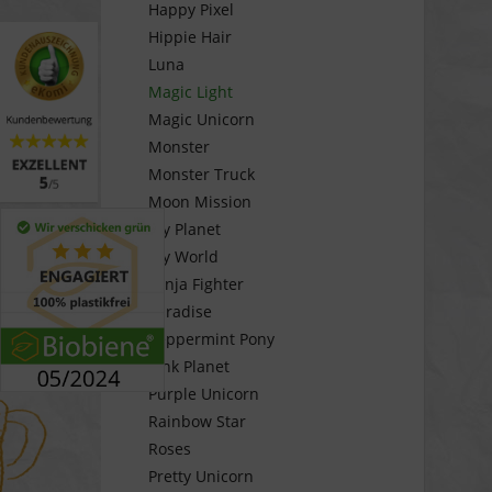
Happy Pixel
Hippie Hair
Luna
Magic Light
Magic Unicorn
Monster
Monster Truck
Moon Mission
My Planet
My World
Ninja Fighter
Paradise
Peppermint Pony
Pink Planet
Purple Unicorn
Rainbow Star
Roses
Pretty Unicorn