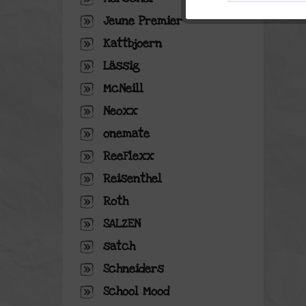
Jeune Premier
Tracking
Kattbjoern
Lässig
Personalisierung
McNeill
Neoxx
Service
onemate
ReeFlexx
Reisenthel
Roth
SALZEN
satch
Schneiders
School Mood