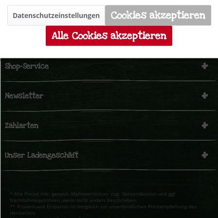
Cookies akzeptieren
Datenschutzeinstellungen
Inaktiv
Marketing
Alle Cookies akzeptieren
Inaktiv
Tracking
Shop-Service
Inaktiv
Personalisierung
Newsletter
Inaktiv
Service
Zahlarten
Unser Ladengeschäft
* Alle Preise inkl. gesetzl. Mehrwertsteuer zzgl. Versandkosten und ggf.
Nachnahmegebühren, wenn nicht anders beschrieben.
** Prozentuale Ersparnis im Vergleich zur unverbindlichen Preisempfehlung des
Herstellers