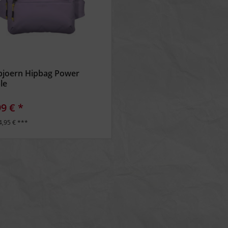
bjoern Hipbag Power
le
99 € *
4,95 € ***