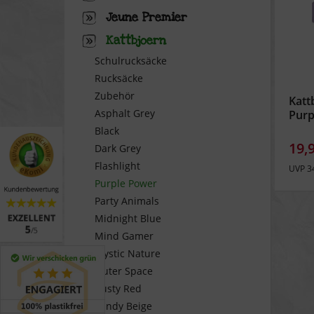
Jeune Premier
Kattbjoern
Schulrucksäcke
Rucksäcke
Zubehör
Katt
Asphalt Grey
Purp
Black
19,
Dark Grey
Flashlight
UVP 3
Purple Power
Party Animals
Midnight Blue
Mind Gamer
Mystic Nature
Outer Space
Rusty Red
Sandy Beige