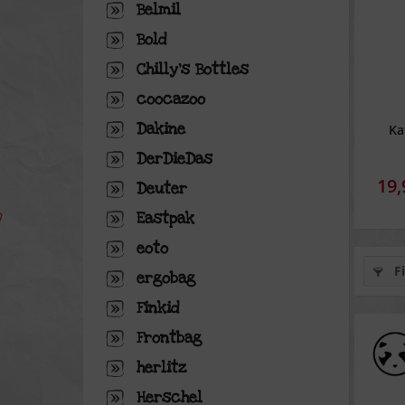
Belmil
Bold
Chilly's Bottles
coocazoo
Dakine
Ka
DerDieDas
19,
Deuter
Eastpak
eoto
Fi
ergobag
Finkid
Frontbag
herlitz
Herschel