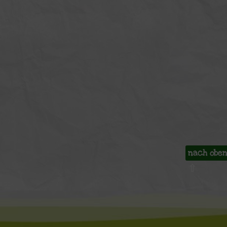
nach obe
⇧