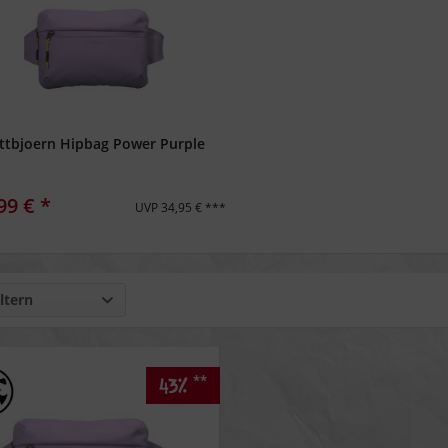
ttbjoern Hipbag Power Purple
99 € *
UVP 34,95 € ***
ltern
**
43%