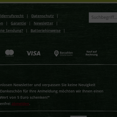
iderrufsrecht
|
Datenschutz
|
on
|
Garantie
|
Newsletter
|
ine Sendung?
|
Batteriehinweise
|
nlosen Newsletter und verpassen Sie keine Neuigkeit
s Dankeschön für Ihre Anmeldung möchten wir Ihnen einen
 Wert von 5 Euro schenken!*
tenfrei
abmelden
.