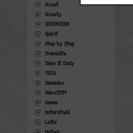
Scout
Tracking
Scouty
SEVENTEEN
Personalisierung
Spirit
Step by Step
Service
Travelite
Take it Easy
YZEA
Xanadoo
BüroTIPP!
Hama
Interstuhl
Leitz
Unilux