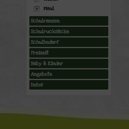
Maul
Schulranzen
Schulrucksäcke
Schulbedarf
Freizeit
Baby & Kinder
Angebote
Infos