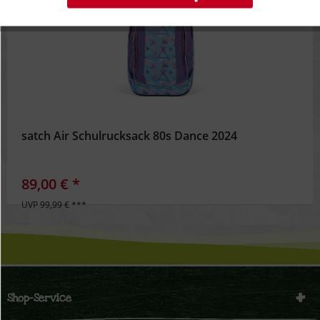
Inaktiv
Tracking
Inaktiv
Personalisierung
Inaktiv
Service
satch Air Schulrucksack 80s Dance 2024
89,00 € *
UVP 99,99 € ***
Shop-Service