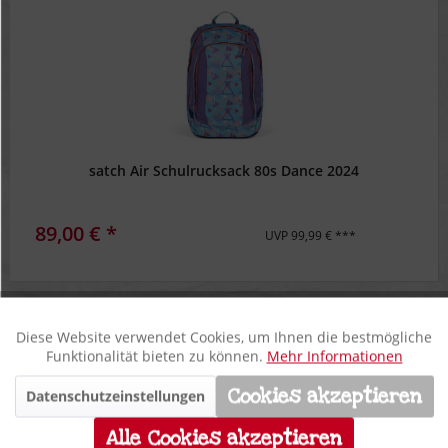
satch Air Schulrucksack 80s Dance 2024
89,00 € *
UVP 99,99 € ***
Filtern
Diese Website verwendet Cookies, um Ihnen die bestmögliche
Aktiv
Funktionale
Funktionalität bieten zu können.
Mehr Informationen
Cookies akzeptieren
Datenschutzeinstellungen
Inaktiv
Marketing
Alle Cookies akzeptieren
**
11%