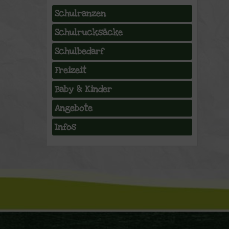
Schulranzen
Schulrucksäcke
Schulbedarf
Freizeit
Baby & Kinder
Angebote
Infos