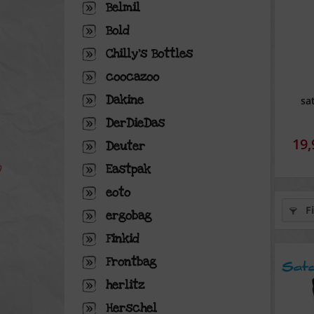
Belmil
Bold
Chilly's Bottles
coocazoo
Dakine
sa
DerDieDas
19,
Deuter
Eastpak
eoto
Fi
ergobag
Finkid
Frontbag
herlitz
Herschel