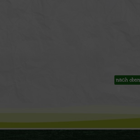
nach obe
⇧