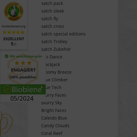
satch pack
satch sleek
satch fly
satch cross
satch special editions
satch Trolley
satch Zubehör
80s Dance
Blackjack
Bloomy Breeze
Blue Climber
Blue Tech
Blurry Faces
Blurry Sky
Bright Faces
Caleido Blue
Candy Clouds
Coral Reef