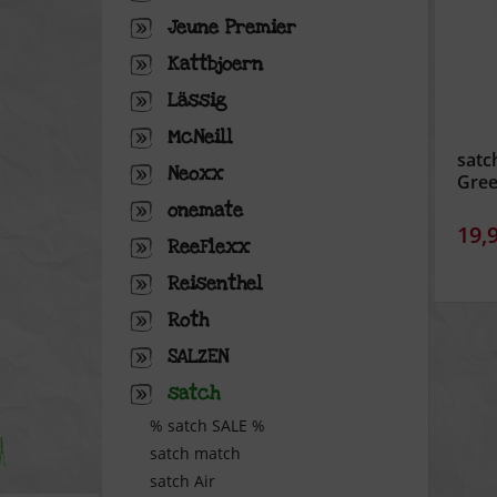
Jeune Premier
Kattbjoern
Lässig
McNeill
satc
Neoxx
Gree
onemate
19,
ReeFlexx
Reisenthel
Roth
SALZEN
satch
% satch SALE %
satch match
satch Air