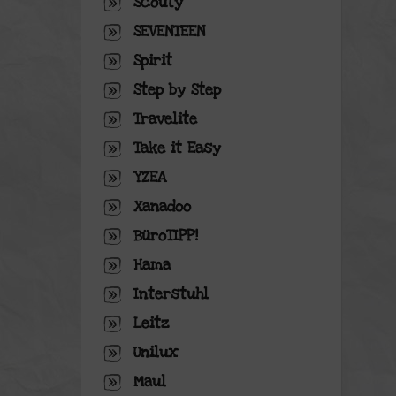
Scouty
SEVENTEEN
Spirit
Step by Step
Travelite
Take it Easy
YZEA
Xanadoo
BüroTIPP!
Hama
Interstuhl
Leitz
Unilux
Maul