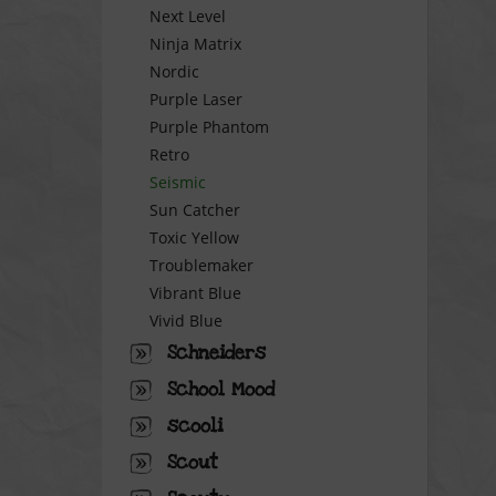
Next Level
Tracking
Ninja Matrix
Nordic
Personalisierung
Purple Laser
Purple Phantom
Retro
Service
Seismic
Sun Catcher
Toxic Yellow
Troublemaker
Vibrant Blue
Vivid Blue
Schneiders
School Mood
scooli
Scout