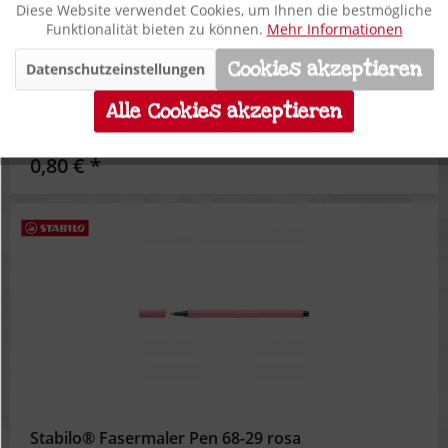
Diese Website verwendet Cookies, um Ihnen die bestmögliche
Aktiv
Funktionale
Funktionalität bieten zu können.
Mehr Informationen
Cookies akzeptieren
Datenschutzeinstellungen
Inaktiv
Marketing
Stabilo® Fasermaler Pen 68-28 rouge
Alle Cookies akzeptieren
Inaktiv
Tracking
0,80 € *
Inaktiv
Personalisierung
Inaktiv
Service
Stabilo® Fasermaler Pen 68-29 rosa