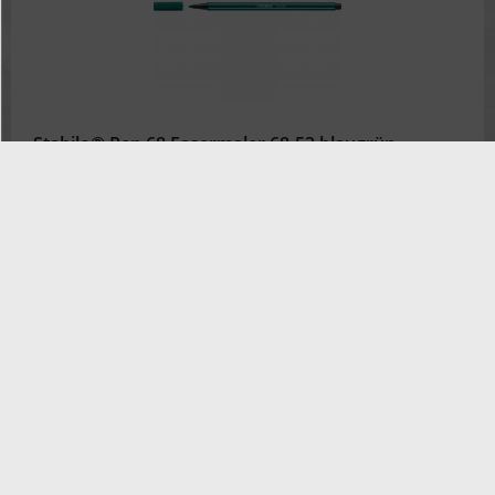
Stabilo® Pen 68 Fasermaler 68-53 blaugrün
1,00 € *