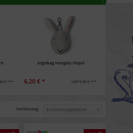
rn
ergobag Hangies Hopsi
6,20 € *
99 € ***
UVP 9,99 € ***
Sortierung: