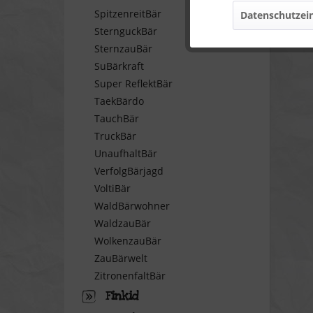
SpitzenreitBär
Datenschutzein
Marketing
SternguckBär
SternzauBär
SuBärkraft
Tracking
Super ReflektBär
TaekBärdo
Personalisierung
TauchBär
TruckBär
Service
UnaufhaltBär
VerfolgBärjagd
VoltiBär
WaldBärwohner
WaldzauBär
WolkenzauBär
ZauBärwelt
ZitronenfaltBär
Finkid