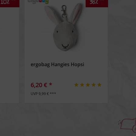
**
**
10%
38%
n
ergobag Hangies Hopsi
6,20 € *
UVP 9,99 € ***