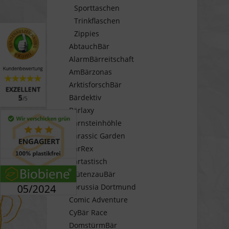
Sporttaschen
Trinkflaschen
Zippies
AbtauchBär
AlarmBärreitschaft
AmBärzonas
ArktisforschBär
Bärdektiv
Bärlaxy
Bärnsteinhöhle
Bärassic Garden
BärRex
Bärtastisch
BlütenzauBär
Borussia Dortmund
Comic Adventure
CyBär Race
DomstürmBär