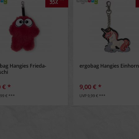
**
35%
bag Hangies Frieda-
ergobag Hangies Einhor
schi
 € *
9,00 € *
,99 € ***
UVP 9,99 € ***