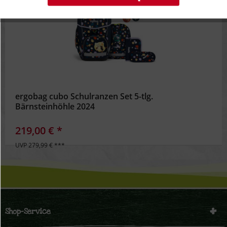
Inaktiv
Tracking
Inaktiv
Personalisierung
Inaktiv
Service
ergobag cubo Schulranzen Set 5-tlg.
Bärnsteinhöhle 2024
219,00 € *
UVP 279,99 € ***
Shop-Service