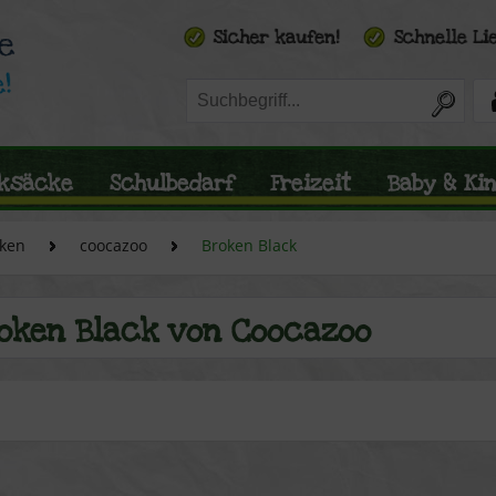
ksäcke
Schulbedarf
Freizeit
Baby & Ki
ken
coocazoo
Broken Black
oken Black von Coocazoo