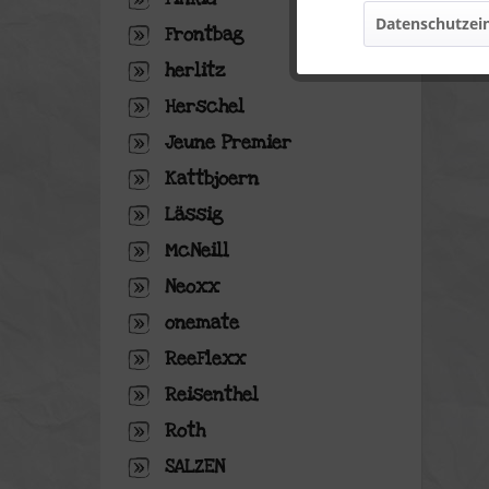
Datenschutzein
Frontbag
Marketing
herlitz
Tracking
Herschel
Jeune Premier
Personalisierung
Kattbjoern
Lässig
Service
McNeill
Neoxx
onemate
ReeFlexx
Reisenthel
Roth
SALZEN