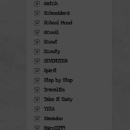
satch
Schneiders
School Mood
scooli
Scout
Scouty
SEVENTEEN
Spirit
Step by Step
Travelite
Take it Easy
YZEA
Xanadoo
BüroTIPP!