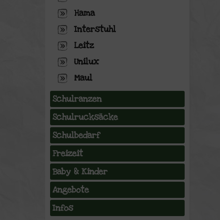
Hama
Interstuhl
Leitz
Unilux
Maul
Schulranzen
Schulrucksäcke
Schulbedarf
Freizeit
Baby & Kinder
Angebote
Infos