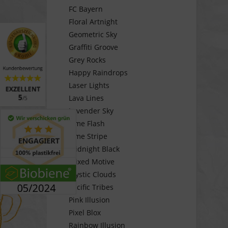
FC Bayern
Floral Artnight
Geometric Sky
Graffiti Groove
Grey Rocks
Happy Raindrops
Laser Lights
Lava Lines
Lavender Sky
Lime Flash
Lime Stripe
Midnight Black
Mixed Motive
Mystic Clouds
Pacific Tribes
Pink Illusion
Pixel Blox
Rainbow Illusion