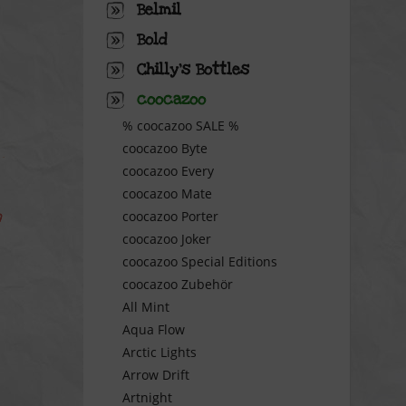
Belmil
Bold
Chilly's Bottles
coocazoo
% coocazoo SALE %
coocazoo Byte
coocazoo Every
coocazoo Mate
coocazoo Porter
coocazoo Joker
coocazoo Special Editions
coocazoo Zubehör
All Mint
Aqua Flow
Arctic Lights
Arrow Drift
Artnight