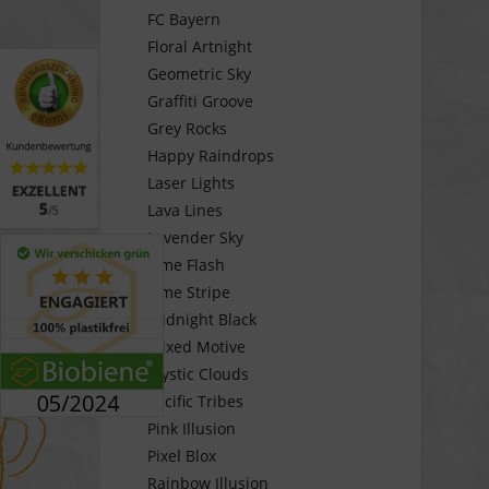
FC Bayern
Floral Artnight
Geometric Sky
Graffiti Groove
Grey Rocks
Happy Raindrops
Laser Lights
Lava Lines
Lavender Sky
Lime Flash
Lime Stripe
Midnight Black
Mixed Motive
Mystic Clouds
Pacific Tribes
Pink Illusion
Pixel Blox
Rainbow Illusion