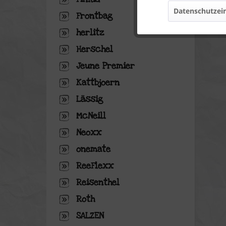
Datenschutzein
Frontbag
Marketing
herlitz
Tracking
Herschel
Jeune Premier
Personalisierung
Kattbjoern
Lässig
Service
McNeill
Neoxx
onemate
ReeFlexx
Reisenthel
Roth
SALZEN