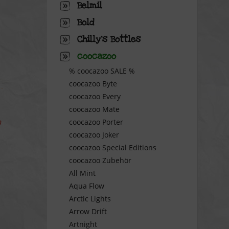
Belmil
Bold
Chilly's Bottles
coocazoo
% coocazoo SALE %
coocazoo Byte
coocazoo Every
coocazoo Mate
coocazoo Porter
coocazoo Joker
coocazoo Special Editions
coocazoo Zubehör
All Mint
Aqua Flow
Arctic Lights
Arrow Drift
Artnight