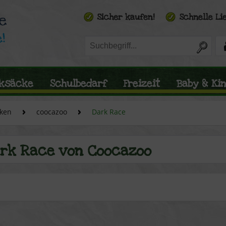
ksäcke
Schulbedarf
Freizeit
Baby & Ki
ken
coocazoo
Dark Race
rk Race von Coocazoo