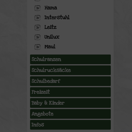
Hama
Interstuhl
Leitz
Unilux
Maul
Schulranzen
Schulrucksäcke
Schulbedarf
Freizeit
Baby & Kinder
Angebote
Infos