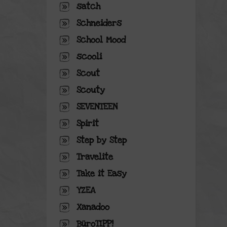
satch
Schneiders
School Mood
scooli
Scout
Scouty
SEVENTEEN
Spirit
Step by Step
Travelite
Take it Easy
YZEA
Xanadoo
BüroTIPP!