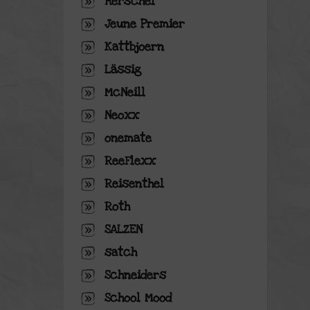
Herschel
Jeune Premier
Kattbjoern
Lässig
McNeill
Neoxx
onemate
ReeFlexx
Reisenthel
Roth
SALZEN
satch
Schneiders
School Mood