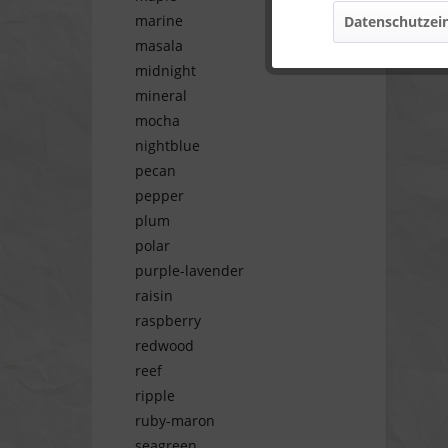
marine
Datenschutzein
Marketing
masala
midnight
Tracking
mineral
mocha
nightblue
Personalisierung
pecan
pepper
Service
plum
polar
purple-lavender
raisin
raspberry
redwood
reef
ripple
ruby-maron
seagreen