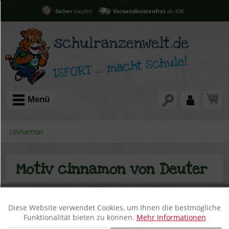
Sicher
kaufen
Versandkostenfrei
ab 49€
Menü
cinnamon
Motiv cinnamon von Deuter
Diese Website verwendet Cookies, um Ihnen die bestmögliche
Aktiv
Funktionale
Funktionalität bieten zu können.
Mehr Informationen