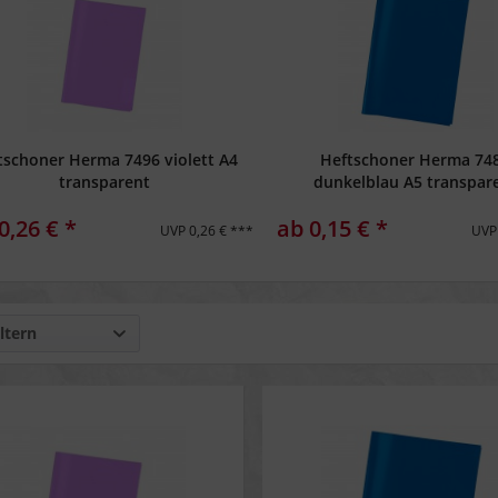
tschoner Herma 7496 violett A4
Heftschoner Herma 74
transparent
dunkelblau A5 transpar
0,26 € *
ab 0,15 € *
UVP 0,26 € ***
UVP 
ltern