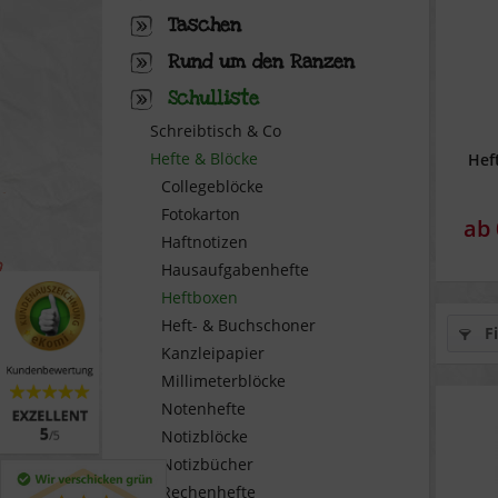
Taschen
Rund um den Ranzen
Schulliste
Schreibtisch & Co
Hefte & Blöcke
Hef
Collegeblöcke
Fotokarton
ab 
Haftnotizen
Hausaufgabenhefte
Heftboxen
Heft- & Buchschoner
Fi
Kanzleipapier
Millimeterblöcke
Notenhefte
Notizblöcke
Notizbücher
Rechenhefte