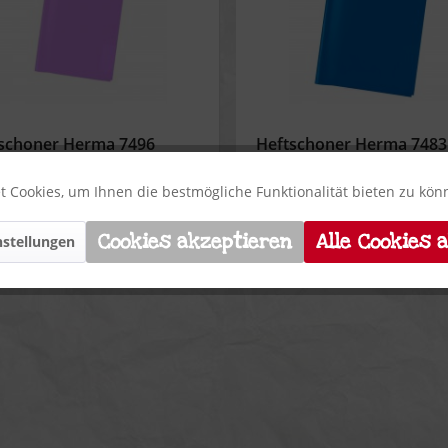
schoner Herma 7496
Heftschoner Herma 7483
ett A4 transparent
dunkelblau A5 transpare
 Cookies, um Ihnen die bestmögliche Funktionalität bieten zu kö
0,26 € *
ab 0,15 € *
Cookies akzeptieren
Alle Cookies 
stellungen