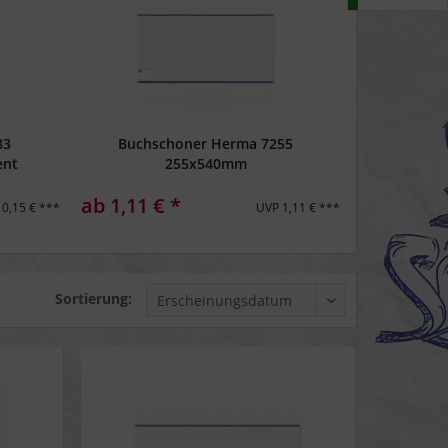
83
Buchschoner Herma 7255
ent
255x540mm
ab 1,11 € *
0,15 € ***
UVP 1,11 € ***
Sortierung: