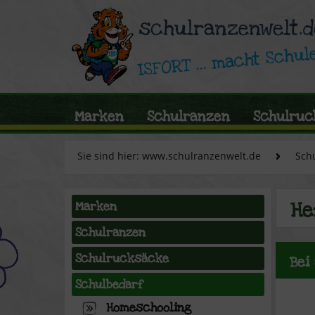
Marken
Schulranzen
Schulruc
Sie sind hier: www.schulranzenwelt.de
Sch
He
Marken
Schulranzen
Schulrucksäcke
Bei
Schulbedarf
Homeschooling