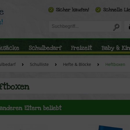
ksäcke
Schulbedarf
Freizeit
Baby & Ki
ulbedarf
Schulliste
Hefte & Blöcke
Heftboxen
ftboxen
 anderen Eltern beliebt