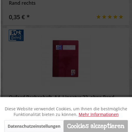
Rand rechts
0,35 € *
Oxford Rechenheft, A4, Lineatur 22, ohne Rand
Diese Website verwendet Cookies, um Ihnen die bestmögliche
Aktiv
Funktionale
Funktionalität bieten zu können.
Mehr Informationen
0,99 € *
Cookies akzeptieren
Datenschutzeinstellungen
Inaktiv
Marketing