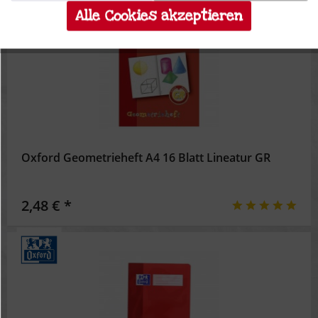
Alle Cookies akzeptieren
Inaktiv
Tracking
Inaktiv
Personalisierung
Inaktiv
Service
Oxford Geometrieheft A4 16 Blatt Lineatur GR
2,48 € *