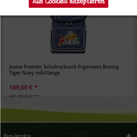
Alle Cookies akzeptieren
**
10%
Inaktiv
Tracking
Inaktiv
Personalisierung
Inaktiv
Service
Jeune Premier Schulrucksack Ergomaxx Boxing
Tiger Navy mÃ©lange
189,00 € *
UVP 209,90 € ***
Shop-Service