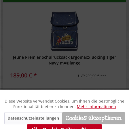
Jeune Premier Schulrucksack Ergomaxx Boxing Tiger
Navy mÃ©lange
189,00 € *
UVP 209,90 € ***
Filtern
Diese Website verwendet Cookies, um Ihnen die bestmögliche
Aktiv
Funktionale
Funktionalität bieten zu können.
Mehr Informationen
Cookies akzeptieren
Datenschutzeinstellungen
Inaktiv
Marketing