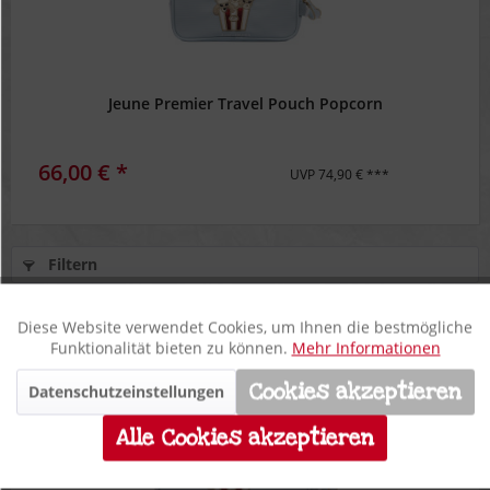
Jeune Premier Travel Pouch Popcorn
66,00 € *
UVP 74,90 € ***
Filtern
Diese Website verwendet Cookies, um Ihnen die bestmögliche
Aktiv
Funktionale
Funktionalität bieten zu können.
Mehr Informationen
Cookies akzeptieren
Datenschutzeinstellungen
Inaktiv
**
Marketing
12%
Alle Cookies akzeptieren
Inaktiv
Tracking