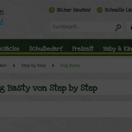
ksäcke
Schulbedarf
Freizeit
Baby & Ki
ken
Step by Step
Dog Basty
g Basty von Step by Step