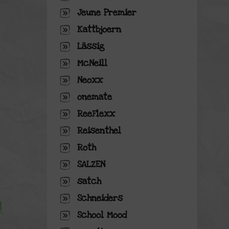
Jeune Premier
Kattbjoern
Lässig
McNeill
Neoxx
onemate
ReeFlexx
Reisenthel
Roth
SALZEN
satch
Schneiders
School Mood