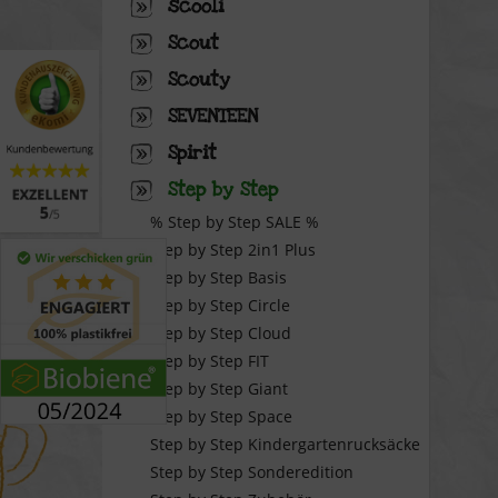
scooli
Scout
Scouty
SEVENTEEN
Spirit
Step by Step
% Step by Step SALE %
Step by Step 2in1 Plus
Step by Step Basis
Step by Step Circle
Step by Step Cloud
Step by Step FIT
Step by Step Giant
Step by Step Space
Step by Step Kindergartenrucksäcke
Step by Step Sonderedition