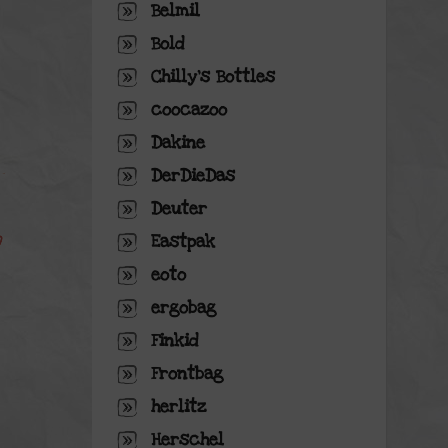
Belmil
Bold
Chilly's Bottles
coocazoo
Dakine
DerDieDas
Deuter
Eastpak
eoto
ergobag
Finkid
Frontbag
herlitz
Herschel