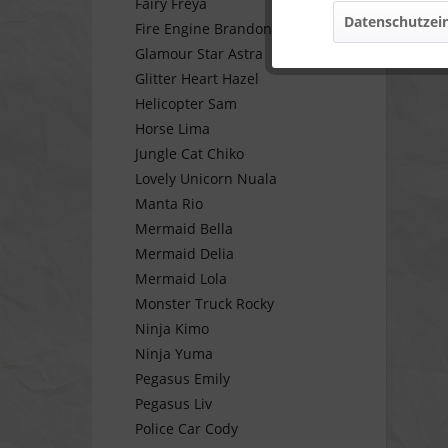
Fairy Freya
Datenschutzein
Fire Engine Brandon
Marketing
Glamour Star Astra
Glitter Heart Hazel
Tracking
Helicopter Sam
Horse Lima
Jungle Cat Chiko
Personalisierung
Lovely Unicorn Nuala
Manta Rio
Service
Mermaid Bella
Mermaid Delia
Mermaid Lola
Monster Truck Rocky
Ninja Kimo
Ninja Yuma
Pegasus Emily
Pegasus Liv
Police Car Cody