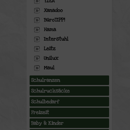
YZEA
Xanadoo
BüroTIPP!
Hama
Interstuhl
Leitz
Unilux
Maul
Schulranzen
Schulrucksäcke
Schulbedarf
Freizeit
Baby & Kinder