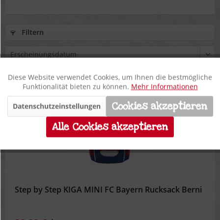
Filtern
Diese Website verwendet Cookies, um Ihnen die bestmögliche
Aktiv
Funktionale
Funktionalität bieten zu können.
Mehr Informationen
**
13%
Cookies akzeptieren
Datenschutzeinstellungen
Inaktiv
Marketing
Alle Cookies akzeptieren
Inaktiv
Tracking
Inaktiv
Personalisierung
Step by Step KIGA MINI FC Bayern Rucksack Berni
Inaktiv
Service