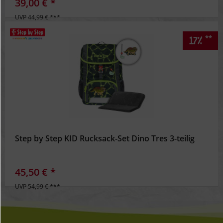
39,00 € *
UVP 44,99 € ***
**
17%
Step by Step KID Rucksack-Set Dino Tres 3-teilig
45,50 € *
UVP 54,99 € ***