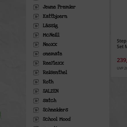
Jeune Premier
Kattbjoern
Lässig
McNeill
Step
Neoxx
Set 
onemate
239
ReeFlexx
UVP 2
Reisenthel
Roth
SALZEN
satch
Schneiders
School Mood