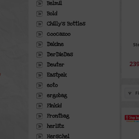
Belmil
Bold
Chilly's Bottles
coocazoo
Dakine
St
DerDieDas
239
Deuter
Eastpak
eoto
Fi
ergobag
Finkid
Frontbag
herlitz
Herschel