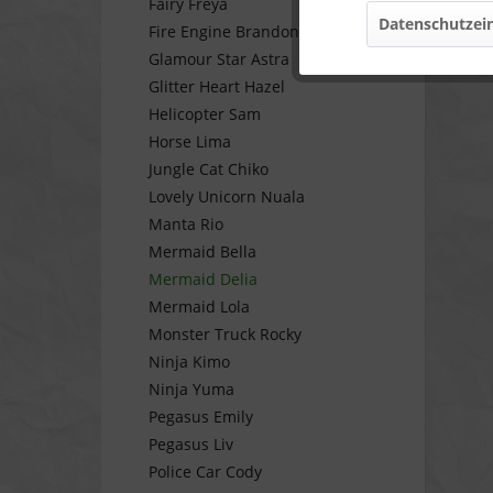
Fairy Freya
Datenschutzein
Fire Engine Brandon
Marketing
Glamour Star Astra
Glitter Heart Hazel
Tracking
Helicopter Sam
Horse Lima
Jungle Cat Chiko
Personalisierung
Lovely Unicorn Nuala
Manta Rio
Service
Mermaid Bella
Mermaid Delia
Mermaid Lola
Monster Truck Rocky
Ninja Kimo
Ninja Yuma
Pegasus Emily
Pegasus Liv
Police Car Cody