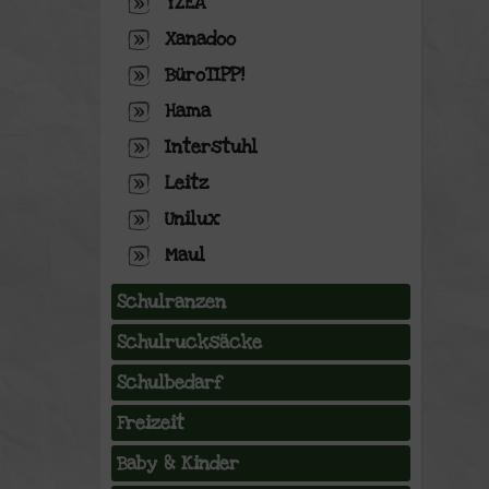
YZEA
Xanadoo
BüroTIPP!
Hama
Interstuhl
Leitz
Unilux
Maul
Schulranzen
Schulrucksäcke
Schulbedarf
Freizeit
Baby & Kinder