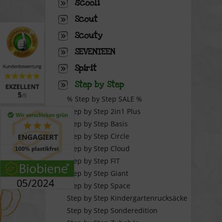
scooli
Scout
Scouty
SEVENTEEN
Spirit
Step by Step
% Step by Step SALE %
Step by Step 2in1 Plus
Step by Step Basis
Step by Step Circle
Step by Step Cloud
Step by Step FIT
Step by Step Giant
Step by Step Space
Step by Step Kindergartenrucksäcke
Step by Step Sonderedition