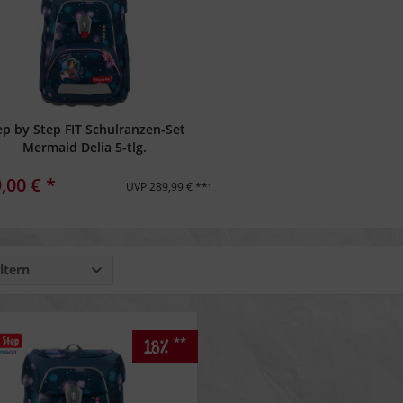
ep by Step FIT Schulranzen-Set
Mermaid Delia 5-tlg.
,00 € *
UVP 289,99 € ***
ltern
**
18%