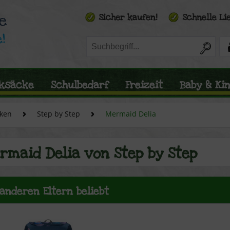
ksäcke
Schulbedarf
Freizeit
Baby & Ki
ken
Step by Step
Mermaid Delia
rmaid Delia von Step by Step
 anderen Eltern beliebt