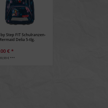
 by Step FIT Schulranzen-
Mermaid Delia 5-tlg.
,00 € *
89,99 € ***