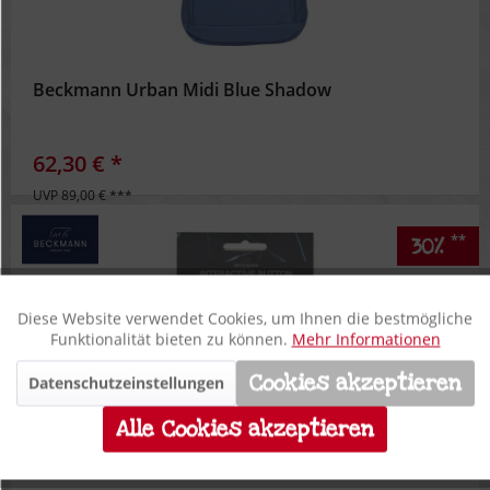
Beckmann Urban Midi Blue Shadow
62,30 € *
UVP 89,00 € ***
**
30%
Diese Website verwendet Cookies, um Ihnen die bestmögliche
Aktiv
Funktionale
Funktionalität bieten zu können.
Mehr Informationen
Cookies akzeptieren
Datenschutzeinstellungen
Inaktiv
Marketing
Alle Cookies akzeptieren
Inaktiv
Tracking
Beckmann Add ons Panther 3D Button