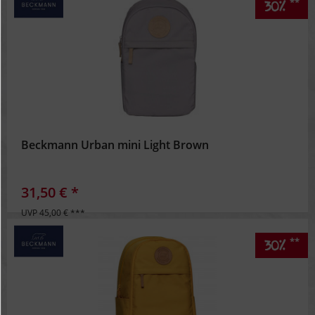
**
30%
Beckmann Urban mini Light Brown
31,50 € *
UVP 45,00 € ***
**
30%