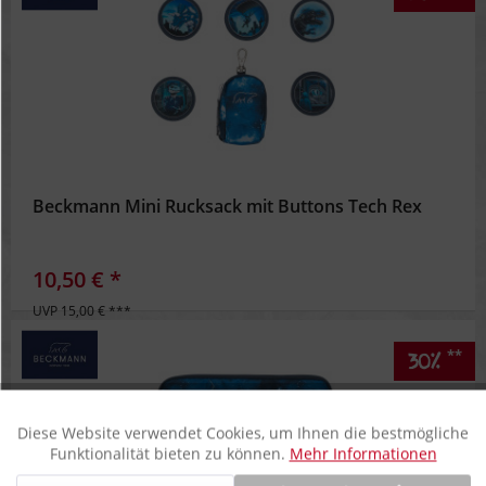
Beckmann Mini Rucksack mit Buttons Tech Rex
10,50 € *
UVP 15,00 € ***
**
30%
Diese Website verwendet Cookies, um Ihnen die bestmögliche
Aktiv
Funktionale
Funktionalität bieten zu können.
Mehr Informationen