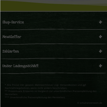
Shop-Service
Newsletter
Zahlarten
Unser Ladengeschäft
* Alle Preise inkl. gesetzl. Mehrwertsteuer zzgl. Versandkosten und ggf.
Nachnahmegebühren, wenn nicht anders beschrieben.
** Prozentuale Ersparnis im Vergleich zur unverbindlichen Preisempfehlung des
Herstellers
*** Unverbindliche Preisempfehlung des Herstellers
© schulranzenwelt.de