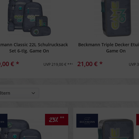
mann Classic 22L Schulrucksack
Beckmann Triple Decker Etui 
Set 6-tlg. Game On
Game On
,00 € *
21,00 € *
UVP 219,00 € ***
UVP 3
ltern
**
23%