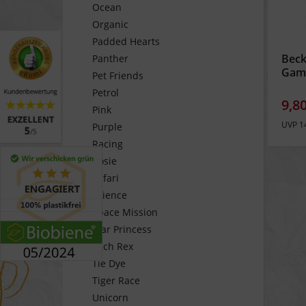
Ocean
Organic
Padded Hearts
Bec
Panther
Gam
Pet Friends
Petrol
9,80
Pink
UVP 1
Purple
Racing
Rosie
Safari
Science
Space Mission
Star Princess
Tech Rex
Tie Dye
Tiger Race
Unicorn