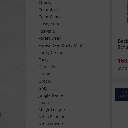
Cherry
Colorblock
Color Camo
Dusty Mint
Fairytale
Forest Deer
Beck
Forest Deer Dusty Mint
Schu
On
Funky Cream
169
Furry
Game On
UVP 2
Grape
Green
Grey
Jungle Game
Leder
Magic League
Ninja Elements
Ninja Master