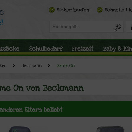
ksäcke
Schulbedarf
Freizeit
Baby & Ki
ken
Beckmann
Game On
me On von Beckmann
 anderen Eltern beliebt