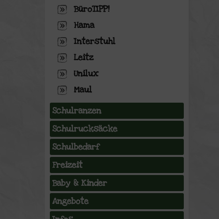
BüroTIPP!
Hama
Interstuhl
Leitz
Unilux
Maul
Schulranzen
Schulrucksäcke
Schulbedarf
Freizeit
Baby & Kinder
Angebote