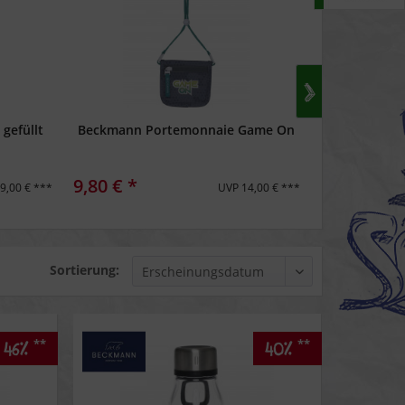
gefüllt
Beckmann Portemonnaie Game On
Beckmann Tr
9,80 € *
9,00 € *
9,00 € ***
UVP 14,00 € ***
Sortierung:
**
**
46%
40%