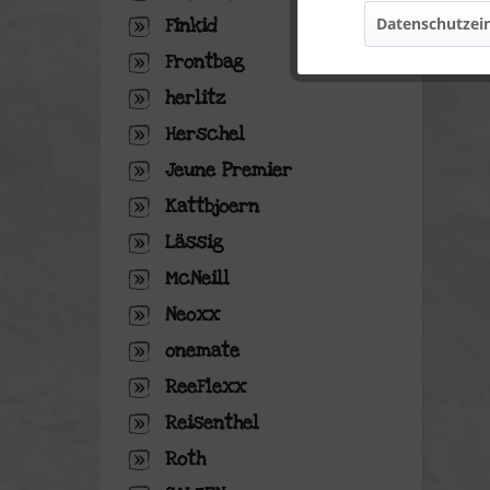
Finkid
Datenschutzein
Marketing
Frontbag
herlitz
Tracking
Herschel
Jeune Premier
Personalisierung
Kattbjoern
Service
Lässig
McNeill
Neoxx
onemate
ReeFlexx
Reisenthel
Roth