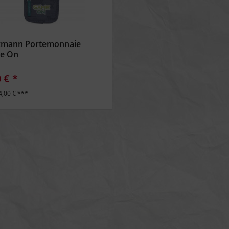
kmann Portemonnaie
e On
 € *
4,00 € ***