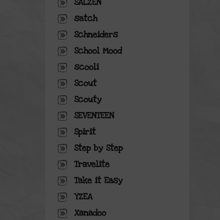
SALZEN
satch
Schneiders
School Mood
scooli
Scout
Scouty
SEVENTEEN
Spirit
Step by Step
Travelite
Take it Easy
YZEA
Xanadoo