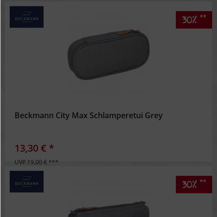
**
30%
Beckmann City Max Schlamperetui Grey
13,30 € *
UVP 19,00 € ***
**
30%