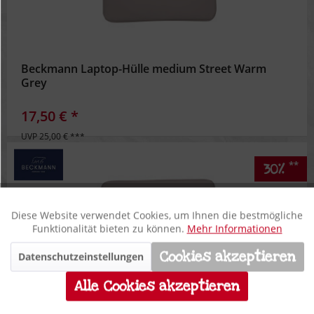
Beckmann Laptop-Hülle medium Street Warm
Grey
17,50 € *
UVP 25,00 € ***
**
30%
Diese Website verwendet Cookies, um Ihnen die bestmögliche
Aktiv
Funktionale
Funktionalität bieten zu können.
Mehr Informationen
Cookies akzeptieren
Datenschutzeinstellungen
Inaktiv
Marketing
Alle Cookies akzeptieren
Inaktiv
Tracking
Beckmann Laptop-Hülle large Street Warm Grey