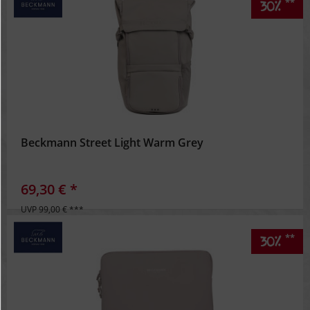
**
30%
Beckmann Street Light Warm Grey
69,30 € *
UVP 99,00 € ***
**
30%