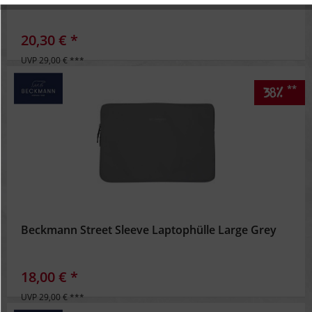
Inaktiv
Personalisierung
20,30 € *
UVP 29,00 € ***
Inaktiv
Service
**
38%
Beckmann Street Sleeve Laptophülle Large Grey
18,00 € *
UVP 29,00 € ***