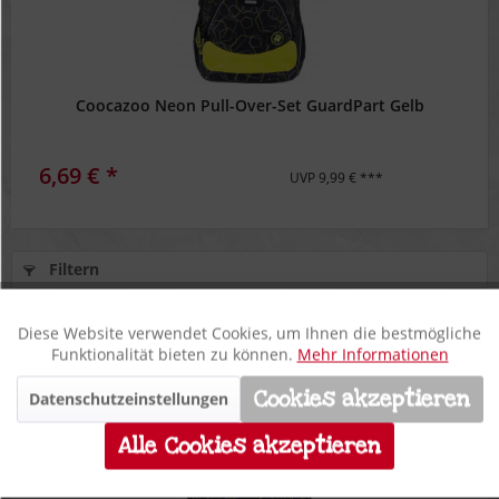
Coocazoo Neon Pull-Over-Set GuardPart Gelb
6,69 € *
UVP 9,99 € ***
Filtern
Diese Website verwendet Cookies, um Ihnen die bestmögliche
Aktiv
Funktionale
Funktionalität bieten zu können.
Mehr Informationen
Cookies akzeptieren
Datenschutzeinstellungen
Inaktiv
**
Marketing
33%
Alle Cookies akzeptieren
Inaktiv
Tracking