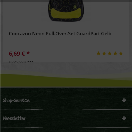
Inaktiv
Personalisierung
Inaktiv
Service
Coocazoo Neon Pull-Over-Set GuardPart Gelb
6,69 € *
UVP 9,99 € ***
Shop-Service
Newsletter