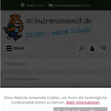
Sicher
kaufen
Versandkostenfrei
ab 49€
Menü
Trinkflaschen
Diese Website verwendet Cookies, um Ihnen die bestmögliche
Aktiv
Funktionale
Funktionalität bieten zu können.
Mehr Informationen