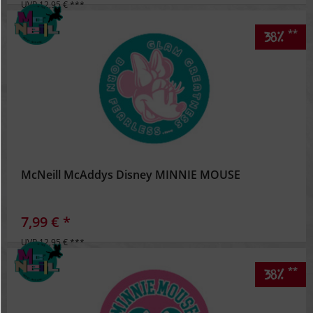
UVP 12,95 € ***
**
38%
McNeill McAddys Disney MINNIE MOUSE
7,99 € *
UVP 12,95 € ***
**
38%