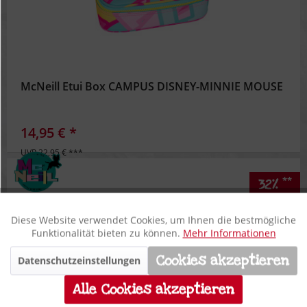
McNeill Etui Box CAMPUS DISNEY-MINNIE MOUSE
14,95 € *
UVP 22,95 € ***
**
32%
Diese Website verwendet Cookies, um Ihnen die bestmögliche
Aktiv
Funktionale
Funktionalität bieten zu können.
Mehr Informationen
Cookies akzeptieren
Datenschutzeinstellungen
Inaktiv
Marketing
Alle Cookies akzeptieren
Inaktiv
Tracking