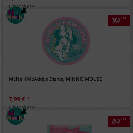
UVP 12,95 € ***
**
38%
McNeill McAddys Disney MINNIE MOUSE
7,99 € *
UVP 12,95 € ***
**
24%