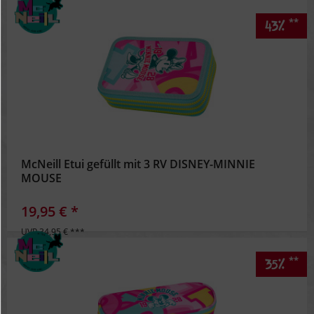
**
43%
McNeill Etui gefüllt mit 3 RV DISNEY-MINNIE
MOUSE
19,95 € *
UVP 34,95 € ***
**
35%