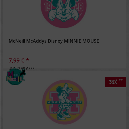
McNeill McAddys Disney MINNIE MOUSE
7,99 € *
UVP 12,95 € ***
**
38%