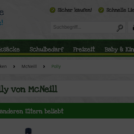
ksäcke
Schulbedarf
Freizeit
Baby & Ki
ken
McNeill
Polly
lly von McNeill
 anderen Eltern beliebt