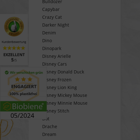
Bulldozer
Capybar
Crazy Cat
Darker Night
Denim
Dino
Dinopark
Disney Arielle
Disney Cars
Disney Donald Duck
Disney Frozen
Disney Lion King
Disney Mickey Mouse
Disney Minnie Mouse
Disney Stitch
Dot
Drache
Dream