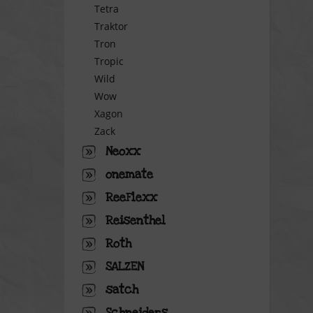
Tetra
Traktor
Tron
Tropic
Wild
Wow
Xagon
Zack
Neoxx
onemate
ReeFlexx
Reisenthel
Roth
SALZEN
satch
Schneiders