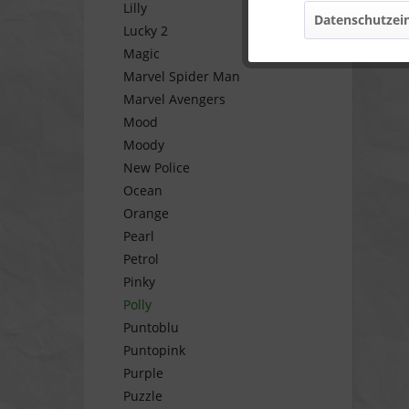
Lilly
Datenschutzein
Lucky 2
Marketing
Magic
Marvel Spider Man
Tracking
Marvel Avengers
Mood
Personalisierung
Moody
New Police
Ocean
Service
Orange
Pearl
Petrol
Pinky
Polly
Puntoblu
Puntopink
Purple
Puzzle