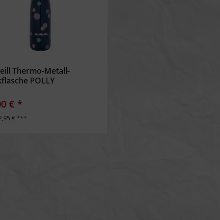
ill Thermo-Metall-
kflasche POLLY
00 € *
2,95 € ***