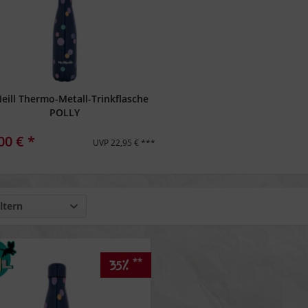
eill Thermo-Metall-Trinkflasche
POLLY
00 € *
UVP 22,95 € ***
ltern
**
35%