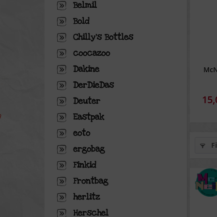
Belmil
Bold
Chilly's Bottles
coocazoo
Dakine
McN
DerDieDas
15,
Deuter
Eastpak
eoto
Fi
ergobag
Finkid
Frontbag
herlitz
Herschel