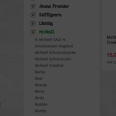
Jeune Premier
Kattbjoern
Lässig
McNeill
McNe
% McNeill SALE %
Trin
Einzelranzen Angebot
McNeill Schulrucksäcke
15,
McNeill Schulranzen
UVP 2
McNeill Zubehör
Barba
Bear
Beauty
Berry
Birdy
Bubble
Buddy