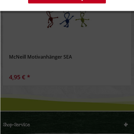
Inaktiv
Tracking
Inaktiv
Personalisierung
Inaktiv
Service
McNeill Motivanhänger SEA
4,95 € *
Shop-Service