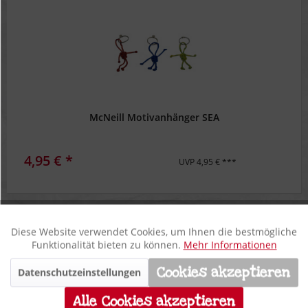
McNeill Motivanhänger SEA
4,95 € *
UVP 4,95 € ***
Filtern
Diese Website verwendet Cookies, um Ihnen die bestmögliche
Aktiv
Funktionale
Funktionalität bieten zu können.
Mehr Informationen
Cookies akzeptieren
Datenschutzeinstellungen
Inaktiv
Marketing
Alle Cookies akzeptieren