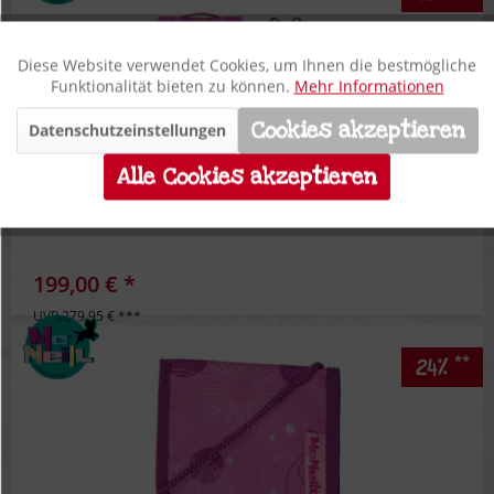
Diese Website verwendet Cookies, um Ihnen die bestmögliche
Aktiv
Funktionale
Funktionalität bieten zu können.
Mehr Informationen
Cookies akzeptieren
Datenschutzeinstellungen
Inaktiv
Marketing
Alle Cookies akzeptieren
Inaktiv
Tracking
McNeill Schulranzen-Set PERFECTO 5tlg. PINKY
Inaktiv
Personalisierung
199,00 € *
UVP 279,95 € ***
Inaktiv
Service
**
24%