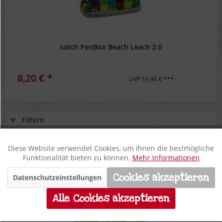
satch PenBox Beach Leach 2.0
8,20 € *
UVP 19,90 € ***
Filtern
Diese Website verwendet Cookies, um Ihnen die bestmögliche
Aktiv
Funktionale
Funktionalität bieten zu können.
Mehr Informationen
Cookies akzeptieren
Datenschutzeinstellungen
Inaktiv
**
Marketing
59%
Alle Cookies akzeptieren
Inaktiv
Tracking