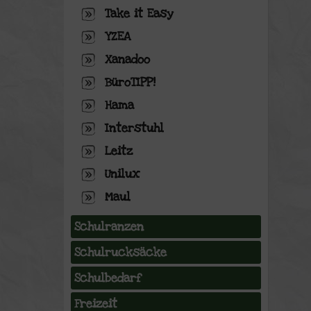
Take it Easy
YZEA
Xanadoo
BüroTIPP!
Hama
Interstuhl
Leitz
Unilux
Maul
Schulranzen
Schulrucksäcke
Schulbedarf
Freizeit