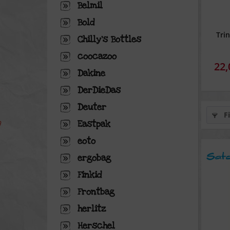
Belmil
Bold
Tri
Chilly's Bottles
coocazoo
22,
Dakine
DerDieDas
Deuter
Fi
Eastpak
eoto
ergobag
Finkid
Frontbag
herlitz
Herschel