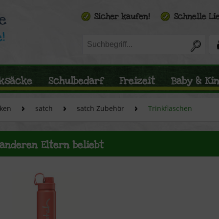
ksäcke
Schulbedarf
Freizeit
Baby & Ki
ken
satch
satch Zubehör
Trinkflaschen
 anderen Eltern beliebt