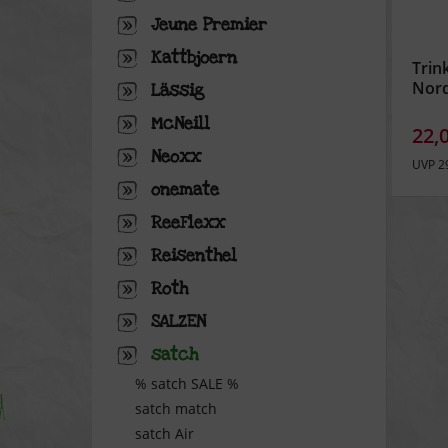
Jeune Premier
Kattbjoern
Trin
Nord
Lässig
McNeill
22,
Neoxx
UVP 2
onemate
ReeFlexx
Reisenthel
Roth
SALZEN
satch
% satch SALE %
satch match
satch Air