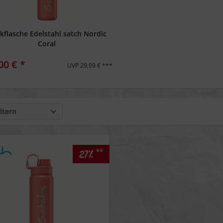
nkflasche Edelstahl satch Nordic
Coral
00 € *
UVP 29,99 € ***
ltern
**
27%