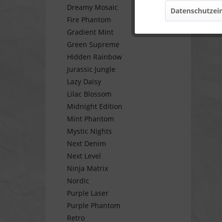
Dreamy Mosaic
Datenschutzein
Marketing
Fire Phantom
Gradient Mint
Green Supreme
Tracking
Hidden Rainbow
Jurassic Jungle
Personalisierung
Lazy Daisy
Lilac Blossom
Midnight Edition
Service
Mint Phantom
Mystic Nights
Next Denim
Next Level
Ninja Matrix
Nordic
Purple Laser
Purple Phantom
Retro