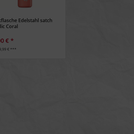
kflasche Edelstahl satch
ic Coral
00 € *
9,99 € ***