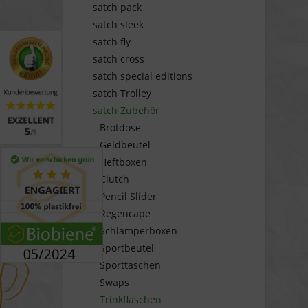
satch pack
satch sleek
satch fly
satch cross
satch special editions
satch Trolley
satch Zubehör
Brotdose
Geldbeutel
Heftboxen
Clutch
Pencil Slider
Regencape
Schlamperboxen
Sportbeutel
Sporttaschen
Swaps
Trinkflaschen