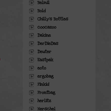
Belmil
Bold
Chilly's Bottles
coocazoo
Dakine
DerDieDas
Deuter
Eastpak
eoto
ergobag
Finkid
Frontbag
herlitz
Herschel