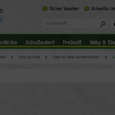
ksäcke
Schulbedarf
Freizeit
Baby & Ki
ken
Step by Step
Step by Step Sonderedition
S