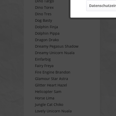
Dino Targo
Datenschutzein
Dino Torex
Marketing
Dino Tres
Dog Basty
Tracking
Dolphin Finja
Dolphin Pippa
Dragon Drako
Personalisierung
Dreamy Pegasus Shadow
Dreamy Unicorn Nuala
Service
Einfarbig
Fairy Freya
Fire Engine Brandon
Glamour Star Astra
Glitter Heart Hazel
Helicopter Sam
Horse Lima
Jungle Cat Chiko
Lovely Unicorn Nuala