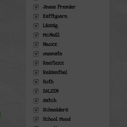
Jeune Premier
Kattbjoern
Lässig
McNeill
Neoxx
onemate
ReeFlexx
Reisenthel
Roth
SALZEN
satch
Schneiders
School Mood