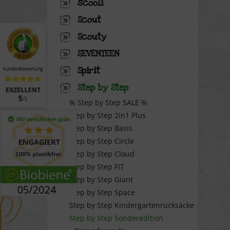
scooli
Scout
Scouty
SEVENTEEN
Spirit
Step by Step
% Step by Step SALE %
Step by Step 2in1 Plus
Step by Step Basis
Step by Step Circle
Step by Step Cloud
Step by Step FIT
Step by Step Giant
Step by Step Space
Step by Step Kindergartenrucksäcke
Step by Step Sonderedition