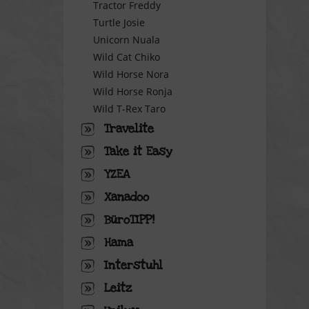
Tractor Freddy
Turtle Josie
Unicorn Nuala
Wild Cat Chiko
Wild Horse Nora
Wild Horse Ronja
Wild T-Rex Taro
Travelite
Take it Easy
YZEA
Xanadoo
BüroTIPP!
Hama
Interstuhl
Leitz